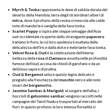
Myrrh & Tonka
rappresenta le dune di sabbia dorata del
deserto della Namibia, terra degli straordinari alberi di
mirra,
dove il profumo della resina si mescola alle calde
note di mandorla e vaniglia della fava tonka.
Scarlet Poppy
si ispira alle steppe selvagge dell’Asia
sud-occidentale ricoperte dallo stravagante
papavero
iraniano in fiore, la cui loro opulenza è esaltata dalla
delicatezza dell’iris e dalla dolce e inebriante fava tonka.
Velvet Rose & Oud
è la celebrazione dell’eterna
bellezza della
rosa
di
Damasco
avvolta nelle profondità
fumose dell’oud, accesa da chiodi di garofano e da un
delizioso sapore di pralina.
Oud & Bergamot
unisce questo legno delicato e
pregiato alla freschezza del
muschio
nero e alle note
vivaci del
bergamotto.
Jasmine Sambac & Marigold
: al sorgere dell’alba, i
boccioli di
gelsomino sambac
vengono raccolti nelle
campagne del Tamil Nadu e trasportati al mercato dei
fiori. In questo profumo la loro intensa florealità si