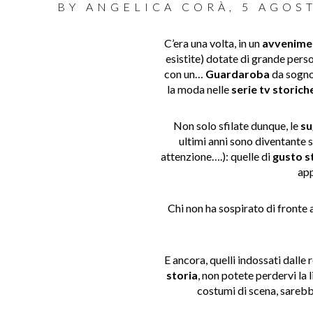
BY
ANGELICA CORÀ
,
5 AGOS
C’era una volta, in un
avvenimen
esistite) dotate di grande perso
con un
…
Guardaroba
da sogno!
la moda nelle
serie tv storich
Non solo sfilate dunque, le
su
ultimi anni sono
diventante s
attenzione….): quelle di
gusto s
app
Chi non ha sospirato di fronte a
E ancora, quelli indossati dalle
storia
,
non potete perdervi
la l
costumi di scena,
sarebbe