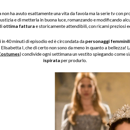
a non ha avuto esattamente una vita da favola ma la serie tv con
pr
ustizia e di metterla in buona luce, romanzando
e modificando alcuni
di
ottima fattura
e storicamente attendibili, con ricami preziosi 
in 40 minuti di episodio ed è circondata da
personaggi
femminil
Elisabetta I, che di certo
non sono da meno in quanto a bellezza! La
Costumes
) condivide ogni settimana un vestito spiegando come sia
ispirata
per produrlo.