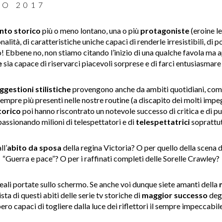
TO 2017
to storico
più o meno lontano, una o più
protagoniste
(eroine
l
nalità, di caratteristiche uniche
capaci di renderle irresistibili, di p
 Ebbene no, non stiamo citando l’inizio di una qualche favola ma
a
e
sia capace di riservarci
piacevoli sorprese e di farci entusiasmare p
ggestioni stilistiche
provengono anche da ambiti quotidiani
, com
empre più presenti nelle nostre routine (a discapito dei molti im
torico
poi hanno riscontrato un notevole successo di critica
e di p
assionando milioni di telespettatori e di
telespettatrici
soprattu
ll’
abito da sposa
della regina Victoria? O per quello della scena 
“Guerra e pace”? O per i raffinati completi delle Sorelle
Crawley?
 reali portate sullo schermo. Se anche voi dunque
siete amanti della
ista di questi abiti delle
serie tv storiche di
maggior successo
degl
ro capaci di togliere dalla luce dei riflettori il sempre impeccabil