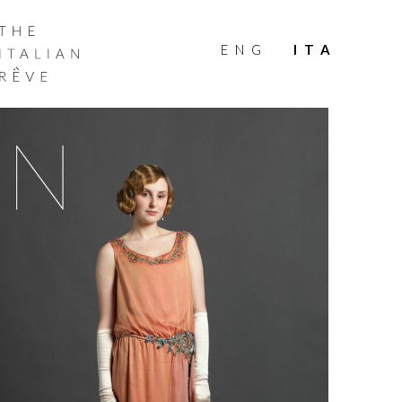
THE
ITALIAN
ENG
ITA
RÊVE