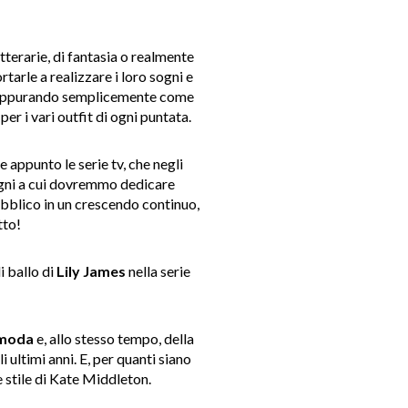
etterarie, di fantasia o realmente
ortarle a realizzare i loro sogni e
ppurando semplicemente come
er i vari outfit di ogni puntata.
e appunto le serie tv, che negli
pegni a cui dovremmo
dedicare
ubblico in un crescendo continuo,
tto!
di
ballo di
Lily James
nella serie
moda
e, allo stesso tempo, della
i ultimi anni. E, per quanti siano
e stile di Kate Middleton.