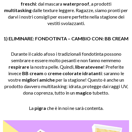
freschi
: dal mascara
waterproof
, a prodotti
multitasking
dalle texture leggere. Ragazze, siamo pronti per
darvi i nostri consigli per essere perfette nella stagione dei
vestiti svolazzanti.
1) ELIMINARE: FONDOTINTA – CAMBIO CON: BB CREAM
Durante il caldo afoso i tradizionali fondotinta possono
sembrare e essere molto pesanti e non fanno nemmeno
respirare
la nostra pelle. Quindi,
liberatevene
! Preferite
invece
BB cream
o
creme colorate idratanti
: saranno le
vostre
migliori amiche
per la stagione! Questo è anche un
prodotto davvero multitasking: idrata, protegge dai raggi UV,
dona coprenza, tutto in un
magico
tubetto.
La
pigra
che è in noi ne sarà contenta.