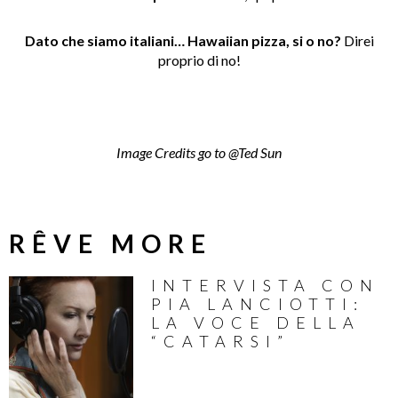
Dato che siamo italiani… Hawaiian pizza, si o no?
Direi
proprio di no!
Image Credits go to @
Ted Sun
RÊVE MORE
INTERVISTA CON
PIA LANCIOTTI:
LA VOCE DELLA
“CATARSI”