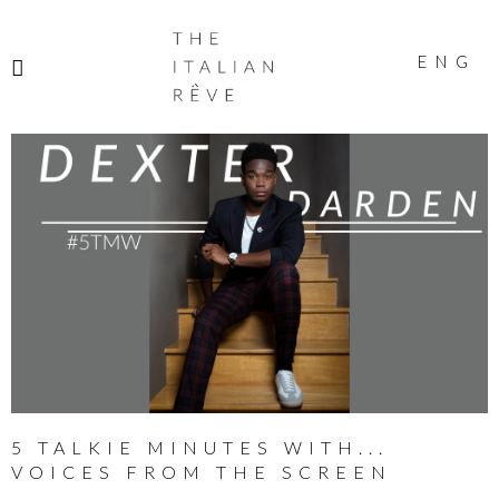
THE
ITALIAN
ENG
RÊVE
5 TALKIE MINUTES WITH...
VOICES FROM THE SCREEN