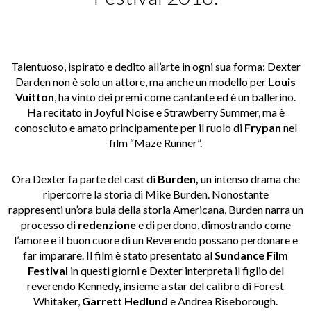
Talentuoso, ispirato e dedito all’arte in ogni sua forma: Dexter
Darden non è solo un attore, ma anche un modello per
Louis
Vuitton
, ha vinto dei premi come cantante ed è un ballerino.
Ha recitato in Joyful Noise e Strawberry Summer, ma è
conosciuto e amato principamente per il ruolo di
Frypan
nel
film “Maze Runner”.
Ora Dexter fa parte del cast di
Burden,
un intenso drama che
ripercorre la storia di Mike Burden. Nonostante
rappresenti un’ora buia della storia Americana, Burden narra un
processo di
redenzione
e di perdono, dimostrando come
l’amore e il buon cuore di un Reverendo possano perdonare e
far imparare. Il film è stato presentato al
Sundance Film
Festival
in questi giorni e Dexter interpreta il figlio del
reverendo Kennedy, insieme a star del calibro di
Forest
Whitaker,
Garrett Hedlund
e Andrea Riseborough.