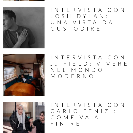
INTERVISTA CON
JOSH DYLAN:
UNA VISTA DA
CUSTODIRE
INTERVISTA CON
JJ FIELD: VIVERE
NEL MONDO
MODERNO
INTERVISTA CON
CARLO FENIZI:
COME VA A
FINIRE