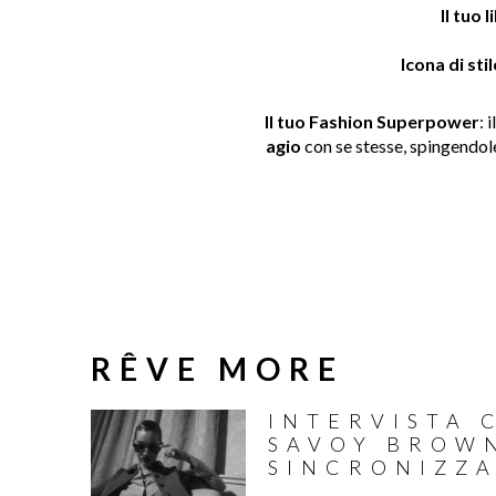
Il tuo 
Icona di sti
Il tuo Fashion Superpower
: 
agio
con se stesse, spingendole 
RÊVE MORE
INTERVISTA 
SAVOY BROW
SINCRONIZZA