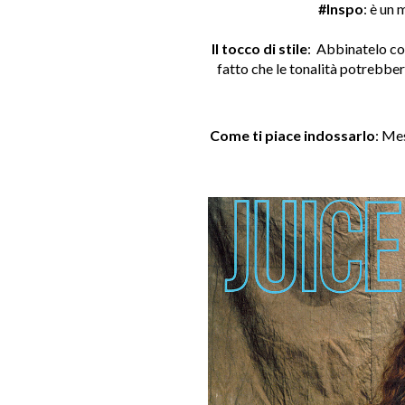
#Inspo
: è un
Il tocco di stile
: Abbinatelo co
fatto che le tonalità potrebber
Come ti piace indossarlo
: Me