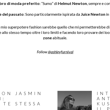
libro di moda preferito
: “Sumo” di
Helmut Newton
, sempre e co
le del passato
: Sono particolarmente ispirata da
Juice Newton
in 
il mio superpotere fashion sarebbe quello che mi permetterebbe di 
allo stesso tempo oltre i loro limiti e facendo loro provare dei look
zone
abituale.
Follow
@ashleyfurnival
CON JASMIN
IN
N:
AN
 TE STESSA
KUS
IL 