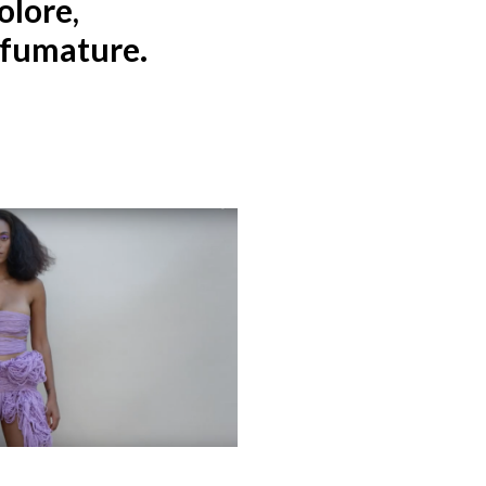
olore,
Sfumature.