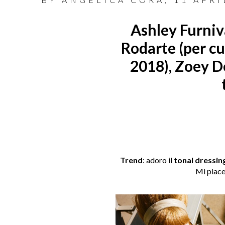
Ashley Furnival
Rodarte (per c
2018), Zoey De
Trend
: adoro il
tonal dressin
Mi piace 