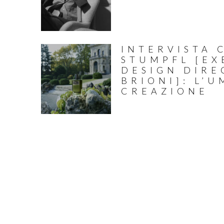
INTERVISTA 
STUMPFL [EX
DESIGN DIRE
BRIONI]: L’
CREAZIONE