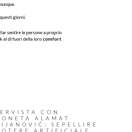
munque.
questi giorni.
far sentire le persone a proprio
 al di fuori della loro
comfort
TERVISTA CON
TONETA ALAMAT
IJANOVIĆ: SEPELLIRE
POTERE ARTIFICIALE