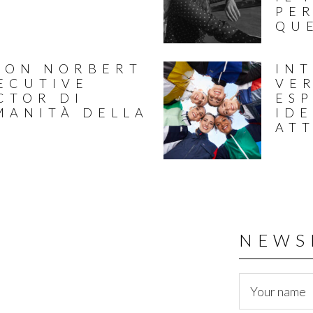
PE
QU
CON NORBERT
IN
ECUTIVE
VE
CTOR DI
ES
UMANITÀ DELLA
IDE
AT
NEWS