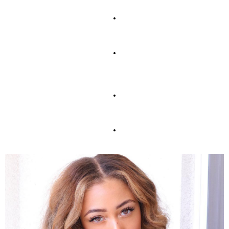
.
.
.
.