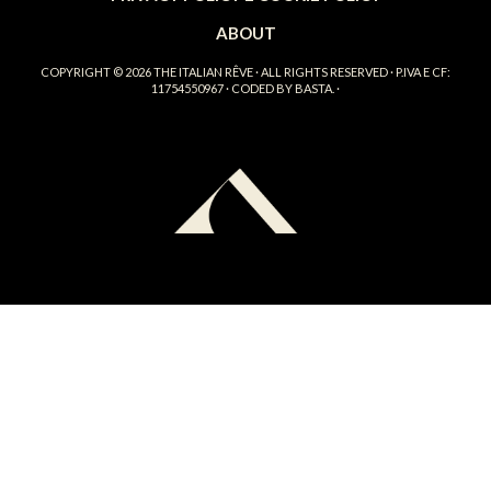
ABOUT
COPYRIGHT © 2026
THE ITALIAN RÊVE
· ALL RIGHTS RESERVED · P.IVA E CF:
11754550967 · CODED BY
BASTA.
·