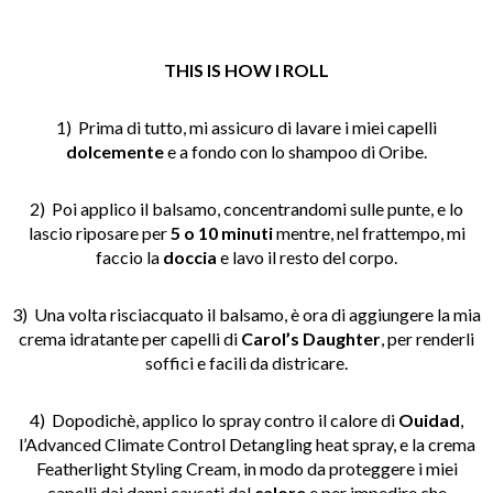
THIS IS HOW I ROLL
1) Prima di tutto, mi assicuro di lavare i miei capelli
dolcemente
e a fondo con lo shampoo di Oribe.
2) Poi applico il balsamo, concentrandomi sulle punte, e lo
lascio riposare per
5 o 10 minuti
mentre, nel frattempo, mi
faccio la
doccia
e lavo il resto del corpo.
3) Una volta risciacquato il balsamo, è ora di aggiungere la mia
crema idratante per capelli di
Carol’s Daughter
, per renderli
soffici e facili da districare.
4) Dopodichè, applico lo spray contro il calore di
Ouidad
,
l’Advanced Climate Control Detangling heat spray, e la crema
Featherlight Styling Cream, in modo da proteggere i miei
capelli dai danni causati dal
calore
e per impedire che