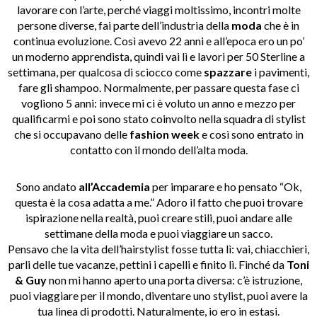
lavorare con l’arte, perché viaggi moltissimo, incontri molte
persone diverse, fai parte dell’industria della
moda
che è in
continua evoluzione. Così avevo 22 anni e all’epoca ero un po’
un moderno apprendista, quindi vai lì e lavori per 50 Sterline a
settimana, per qualcosa di sciocco come
spazzare
i pavimenti,
fare gli shampoo. Normalmente, per passare questa fase ci
vogliono 5 anni: invece mi ci è voluto un anno e mezzo per
qualificarmi e poi sono stato coinvolto nella squadra di stylist
che si occupavano delle
fashion week
e così sono entrato in
contatto con il mondo dell’alta moda.
Sono andato
all’Accademia
per imparare e ho pensato “Ok,
questa è la cosa adatta a me.” Adoro il fatto che puoi trovare
ispirazione nella realtà, puoi creare stili, puoi andare alle
settimane della moda e puoi viaggiare un sacco.
Pensavo che la vita dell’hairstylist fosse tutta lì: vai, chiacchieri,
parli delle tue vacanze, pettini i capelli e finito lì. Finché da
Toni
& Guy
non mi hanno aperto una porta diversa: c’è istruzione,
puoi viaggiare per il mondo, diventare uno stylist, puoi avere la
tua linea di prodotti. Naturalmente, io ero in estasi.