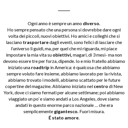
_______
Ogni anno è sempre un anno
diverso.
Ho sempre pensato che una persona si dovrebbe dare ogni
volta dei piccoli, nuovi obiettivi. Ho amici e colleghi che si
lasciano
trasportare
dagli eventi, sono felici di lasciare che
l’universo li guidi, ma, per quel che mi riguarda, mi piace
impostare la mia vita su
obiettivi,
magari, di 3 mesi- ma non
devono essere tre per forza, dipende. Io e mio fratello abbiamo
iniziato una
roadtrip
in America: è qualcosa che abbiamo
sempre voluto fare insieme, abbiamo lavorato per la rivista,
abbiamo trovato i modelli, abbiamo scattato per le future
copertine del magazine. Abbiamo iniziato nel
centro
di New
York, dove ci siamo fermati per alcune settimane; poi abbiamo
viaggiato un po’ e siamo andati a Los Angeles, dove siamo
andati in questo enorme parco nazionale … che era
semplicemente
gigantesco.
Fuori misura.
É stato amore
.