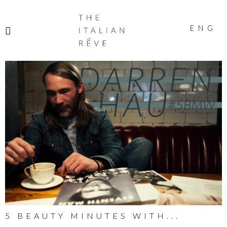
THE
ITALIAN
ENG
RÊVE
5 BEAUTY MINUTES WITH...