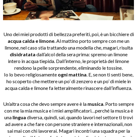
Uno dei miei prodotti di bellezza preferiti, poi, è un bicchiere di
acqua
calda e limone
. Al mattino porto sempre con me un
limone, nel caso stia trattando una modella che, magari, risulta
disidratata
dall’alcol della sera prima: spremo un limone
intero in acqua tiepida. Dall’interno, le proprietà del limone
rendono la pelle sorprendente, eliminando le tossine.
Io lo bevo religiosamente
ogni mattina
. E, se non ti senti bene,
ho scoperto che mettere un po’ di zenzero e un po’ di miele in
acqua calda e limone fa letteralmente rinascere dall’influenza.
Un’altra cosa che devo sempre avere è la
musica
. Porto sempre
con me la mia musica e i miei amplificatori…perché la musica è
una
lingua
diversa, quindi, sai, quando lavori nel settore ti trovi
ad avere a che fare con persone straniere e internazionali, non
sai mai con chi lavorerai. Magari incontri una squadra per la