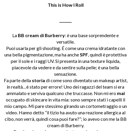
This is How I Roll
_______
La
BB cream di Burberry
: è una base sorprendente e
versatile.
Puoi usarla per gli shooting. É come una crema idratante con
una bella pigmentazione, ma ha anche
SPF
, quindi è protettiva
per il sole e i raggi UV. Si presenta in una texture liquida,
piacevole da vedere e da sentire sulla pelle; è una bella
sensazione.
Fa parte della
storia
di come sono diventato un makeup artist,
in realtà…è stato per errore! Uno dei ragazzi del team si era
ammalato e serviva qualcuno che truccasse. Non mi ero
mai
occupato di skincare in vita mia: sono sempre stati i capelli il
mio campo. Mi pare stessimo girando un cortometraggio o un
video. Hanno detto “il tizio ha avuto una reazione allergica al
cibo, non verrà, quindi cosa puoi fare?”; io avevo con me la BB
cream di Burberry.