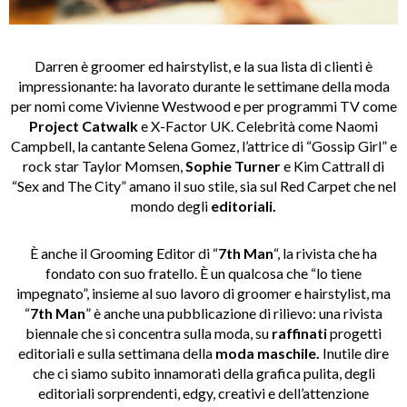
Darren è groomer ed hairstylist, e la sua lista di clienti è
impressionante: ha lavorato durante le settimane della moda
per nomi come Vivienne Westwood e per programmi TV come
Project Catwalk
e X-Factor UK. Celebrità come Naomi
Campbell, la cantante Selena Gomez, l’attrice di “Gossip Girl” e
rock star Taylor Momsen,
Sophie Turner
e Kim Cattrall di
“Sex and The City” amano il suo stile, sia sul Red Carpet che nel
mondo degli
editoriali.
È anche il Grooming Editor di “
7th Man
“, la rivista che ha
fondato con suo fratello. È un qualcosa che “lo tiene
impegnato”, insieme al suo lavoro di groomer e hairstylist, ma
“
7th Man
” è anche una pubblicazione di rilievo: una rivista
biennale che si concentra sulla moda, su
raffinati
progetti
editoriali e sulla settimana della
moda maschile.
Inutile dire
che ci siamo subito innamorati della grafica pulita, degli
editoriali sorprendenti, edgy, creativi e dell’attenzione