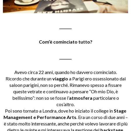
_______
Com’è cominciato tutto?
_______
Avevo circa 22 anni, quando ho davvero cominciato.
Ricordo che durante un
viaggio
a Parigi ero ossessionato dai
saloon parigini, non so perché. Rimanevo spesso a fissare
queste vetrate e continuavo a pensare “Oh mio Dio, è
bellissimo”: non so se fosse l’
atmosfera
particolare o
cos’altro.
Poi sono tornato a Londra, dove ho iniziato il college in
Stage
Management e Performance Arts
. Era un corso di due anni –
è stato molto interessante, anche perchè volevo lavorare di più
dietro le quinte e mi interessava la gestione del
backstage
.