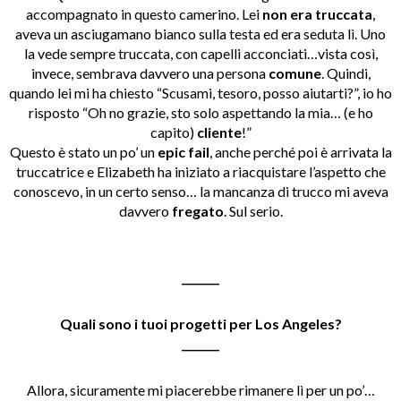
accompagnato in questo camerino. Lei
non era truccata
,
aveva un asciugamano bianco sulla testa ed era seduta lì. Uno
la vede sempre truccata, con capelli acconciati…vista così,
invece, sembrava davvero una persona
comune
. Quindi,
quando lei mi ha chiesto “Scusami, tesoro, posso aiutarti?”, io ho
risposto “Oh no grazie, sto solo aspettando la mia… (e ho
capito)
cliente
!”
Questo è stato un po’ un
epic fail
, anche perché poi è arrivata la
truccatrice e Elizabeth ha iniziato a riacquistare l’aspetto che
conoscevo, in un certo senso… la mancanza di trucco mi aveva
davvero
fregato
. Sul serio.
_______
Quali sono i tuoi progetti per Los Angeles?
_______
Allora, sicuramente mi piacerebbe rimanere lì per un po’…