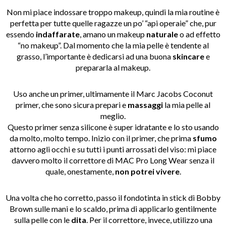
Non mi piace indossare troppo makeup, quindi la mia routine è
perfetta per tutte quelle ragazze un po’ “api operaie” che, pur
essendo
indaffarate
, amano un makeup
naturale
o ad effetto
“no makeup”. Dal momento che la mia pelle è tendente al
grasso, l’importante è dedicarsi ad una buona
skincare
e
prepararla al makeup.
Uso anche un primer, ultimamente il Marc Jacobs Coconut
primer, che sono sicura prepari e
massaggi
la mia pelle al
meglio.
Questo primer senza silicone è super idratante e lo sto usando
da molto, molto tempo. Inizio con il primer, che prima
sfumo
attorno agli occhi e su tutti i punti arrossati del viso: mi piace
davvero molto il correttore di MAC Pro Long Wear senza il
quale, onestamente,
non potrei vivere
.
Una volta che ho corretto, passo il fondotinta in stick di Bobby
Brown sulle mani e lo scaldo, prima di applicarlo gentilmente
sulla pelle con le
dita
. Per il correttore, invece, utilizzo una