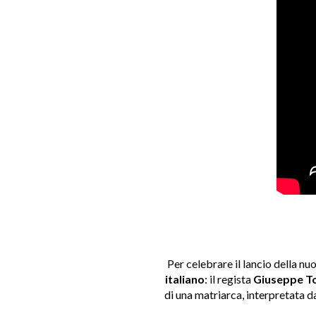
Per celebrare il lancio della n
italiano
: il regista
Giuseppe T
di una matriarca, interpretata da