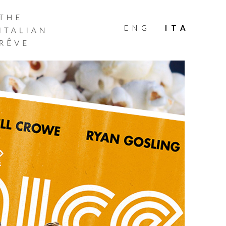
THE
ITALIAN
ENG
ITA
RÊVE