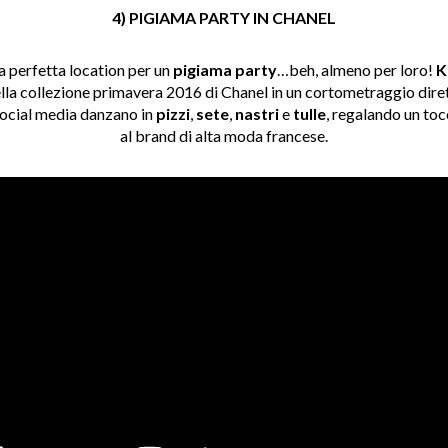
4) PIGIAMA PARTY IN CHANEL
a perfetta location per un
pigiama party
…beh, almeno per loro!
K
lla collezione primavera 2016 di Chanel in un cortometraggio dire
 social media danzano in
pizzi
,
sete
,
nastri
e
tulle
, regalando un to
al brand di alta moda francese.