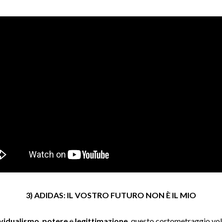
3) ADIDAS: IL VOSTRO FUTURO NON È IL MIO
ividualismo
,
potere
e
legittimazione
, questo cortometraggio vol