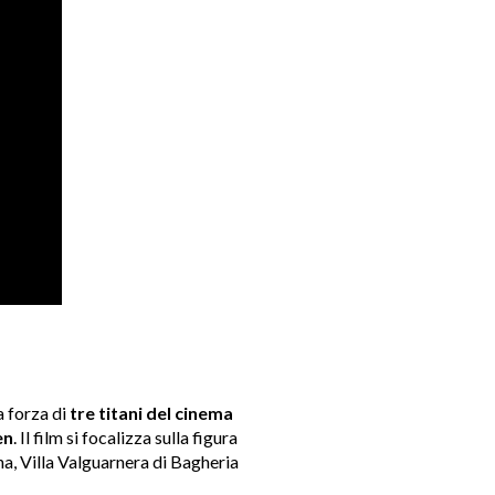
a forza di
tre titani
del cinema
en
. Il film si focalizza sulla figura
ana, Villa Valguarnera di Bagheria