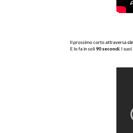
Il prossimo corto attraversa
cin
E lo fa in soli
90 secondi
. I suo