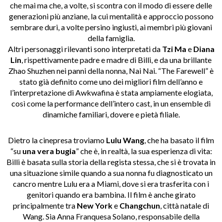
che mai ma che, a volte, si scontra con il modo di essere delle
generazioni più anziane, la cui mentalità e approccio possono
sembrare duri, a volte persino ingiusti, ai membri più giovani
della famiglia.
Altri personaggi rilevanti sono interpretati da
Tzi Ma
e
Diana
Lin
, rispettivamente padre e madre di Billi, e da una brillante
Zhao Shuzhen nei panni della nonna, Nai Nai. “The Farewell” è
stato già definito come uno dei migliori film dell’anno e
l’interpretazione di Awkwafina è stata ampiamente elogiata,
così come la performance dell’intero cast, in un ensemble di
dinamiche familiari, dovere e pietà filiale.
Dietro la cinepresa troviamo
Lulu Wang
, che ha basato il film
“su
una vera bugia
” che è, in realtà, la sua esperienza di vita:
Billi è basata sulla storia della regista stessa, che si è trovata in
una situazione simile quando a sua nonna fu diagnosticato un
cancro mentre Lulu era a Miami, dove si era trasferita con i
genitori quando era bambina. Il film è anche girato
principalmente tra
New York
e
Changchun
, città natale di
Wang. Sia Anna Franquesa Solano, responsabile della