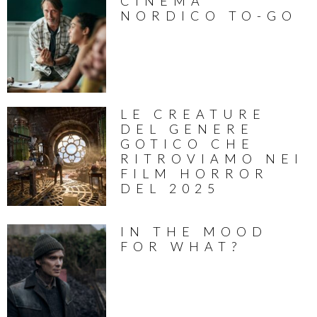
CINEMA
NORDICO TO-GO
LE CREATURE
DEL GENERE
GOTICO CHE
RITROVIAMO NEI
FILM HORROR
DEL 2025
IN THE MOOD
FOR WHAT?