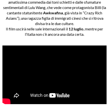
amatissima commedia dai toni schietti e dalle sfumature
sentimentali di Lulu Wang, che vede come protagonista Billi (la
cantante statunitente
Awkwafina
, già vista in “Crazy Rich
Asians”), una ragazza figlia di immigrati cinesi che si ritrova
divisa tra le due culture.
Il film uscirà nelle sale internazionali il
12 luglio
, mentre per
l’Italia non c’è ancora una data certa.