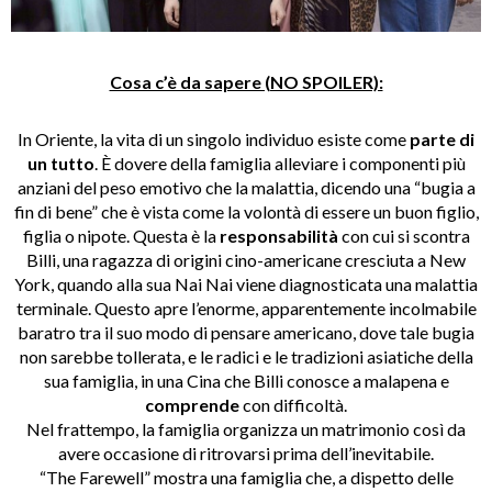
Cosa c’è da sapere (NO SPOILER):
In Oriente, la vita di un singolo individuo esiste come
parte di
un tutto
. È dovere della famiglia alleviare i componenti più
anziani del peso emotivo che la malattia, dicendo una “bugia a
fin di bene” che è vista come la volontà di essere un buon figlio,
figlia o nipote. Questa è la
responsabilità
con cui si scontra
Billi, una ragazza di origini cino-americane cresciuta a New
York, quando alla sua Nai Nai viene diagnosticata una malattia
terminale. Questo apre l’enorme, apparentemente incolmabile
baratro tra il suo modo di pensare americano, dove tale bugia
non sarebbe tollerata, e le radici e le tradizioni asiatiche della
sua famiglia, in una Cina che Billi conosce a malapena e
comprende
con difficoltà.
Nel frattempo, la famiglia organizza un matrimonio così da
avere occasione di ritrovarsi prima dell’inevitabile.
“The Farewell” mostra una famiglia che, a dispetto delle