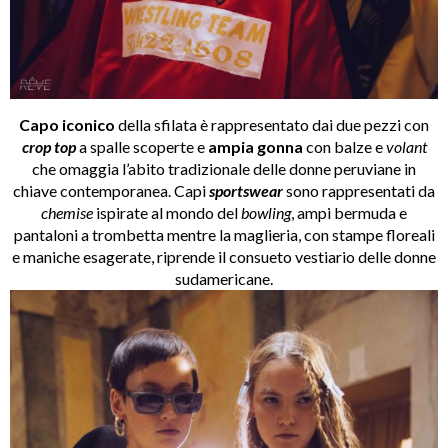
Capo iconico
della sfilata è rappresentato dai due pezzi con
crop top
a spalle scoperte e
ampia
gonna
con balze e
volant
che omaggia l’abito tradizionale delle donne peruviane in
chiave contemporanea. Capi
sportswear
sono rappresentati da
chemise
ispirate al mondo del
bowling
, ampi bermuda e
pantaloni a trombetta mentre la maglieria, con stampe floreali
e maniche esagerate, riprende il consueto vestiario delle donne
sudamericane.