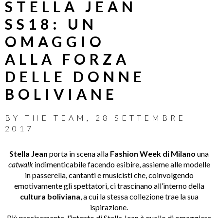
STELLA JEAN
SS18: UN
OMAGGIO
ALLA FORZA
DELLE DONNE
BOLIVIANE
BY
THE TEAM
,
28 SETTEMBRE
2017
Stella Jean
porta in scena alla
Fashion Week di Milano
una
catwalk
indimenticabile facendo esibire, assieme alle modelle
in passerella, cantanti e musicisti che, coinvolgendo
emotivamente gli spettatori, ci trascinano all’interno della
cultura boliviana
, a cui la stessa collezione trae la sua
ispirazione.
Più precisamente, l’intento di Stella Jean è quello di omaggiare