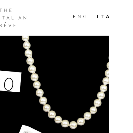
THE
ITALIAN
ENG
ITA
RÊVE