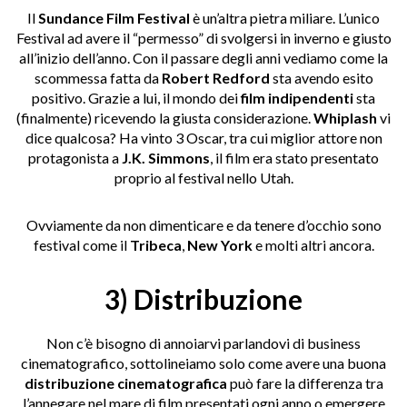
Il
Sundance Film Festival
è un’altra pietra miliare. L’unico
Festival ad avere il “permesso” di svolgersi in inverno e giusto
all’inizio dell’anno. Con il passare degli anni vediamo come la
scommessa fatta da
Robert Redford
sta avendo esito
positivo. Grazie a lui, il mondo dei
film indipendenti
sta
(finalmente) ricevendo la giusta considerazione.
Whiplash
vi
dice qualcosa? Ha vinto 3 Oscar, tra cui miglior attore non
protagonista a
J.K. Simmons
, il film era stato presentato
proprio al festival nello Utah.
Ovviamente da non dimenticare e da tenere d’occhio sono
festival come il
Tribeca
,
New York
e molti altri ancora.
3) Distribuzione
Non c’è bisogno di annoiarvi parlandovi di business
cinematografico, sottolineiamo solo come avere una buona
distribuzione cinematografica
può fare la differenza tra
l’annegare nel mare di film presentati ogni anno o emergere