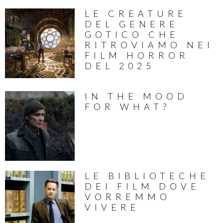
LE CREATURE
DEL GENERE
GOTICO CHE
RITROVIAMO NEI
FILM HORROR
DEL 2025
IN THE MOOD
FOR WHAT?
LE BIBLIOTECHE
DEI FILM DOVE
VORREMMO
VIVERE