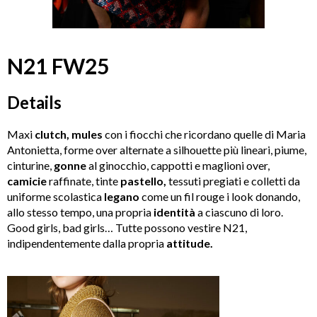
N21 FW25
Details
Maxi
clutch, mules
con i fiocchi che ricordano quelle di Maria
Antonietta, forme over alternate a silhouette più lineari, piume,
cinturine,
gonne
al ginocchio, cappotti e maglioni over,
camicie
raffinate, tinte
pastello,
tessuti pregiati e colletti da
uniforme scolastica
legano
come un fil rouge i look donando,
allo stesso tempo, una propria
identità
a ciascuno di loro.
Good girls, bad girls… Tutte possono vestire N21,
indipendentemente dalla propria
attitude.