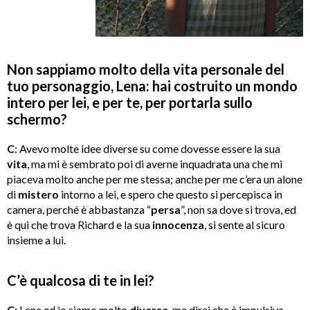
Non sappiamo molto della vita personale del
tuo personaggio, Lena: hai costruito un mondo
intero per lei, e per te, per portarla sullo
schermo?
C
: Avevo molte idee diverse su come dovesse essere la sua
vita
, ma mi è sembrato poi di averne inquadrata una che mi
piaceva molto anche per me stessa; anche per me c’era un alone
di
mistero
intorno a lei, e spero che questo si percepisca in
camera, perché è abbastanza “
persa
”, non sa dove si trova, ed
è qui che trova Richard e la sua
innocenza
, si sente al sicuro
insieme a lui.
C’è qualcosa di te in lei?
C
: Lena ed io siamo molto
diverse
, ma direi che è impulsiva