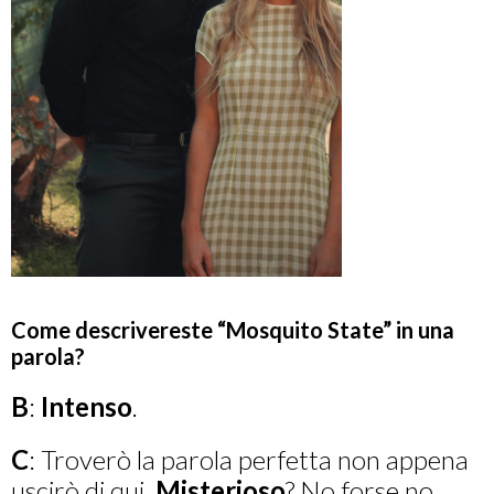
Come descrivereste “Mosquito State” in una
parola?
B
:
Intenso
.
C
: Troverò la parola perfetta non appena
uscirò di qui.
Misterioso
? No forse no…