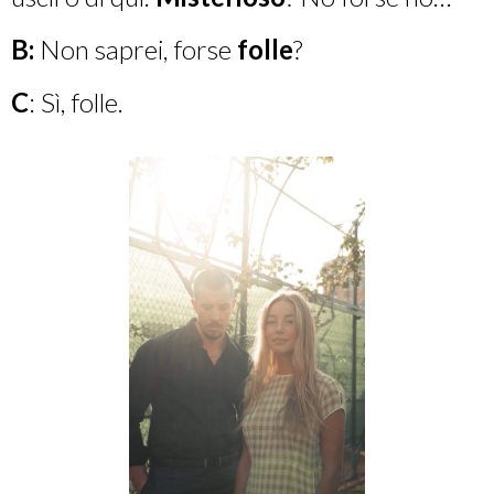
B:
Non saprei, forse
folle
?
C
: Sì, folle.