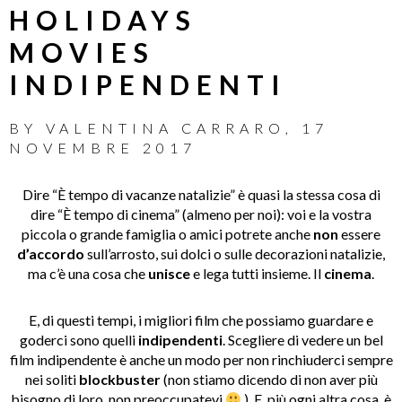
HOLIDAYS
MOVIES
INDIPENDENTI
BY
VALENTINA CARRARO
,
17
NOVEMBRE 2017
Dire “È tempo di vacanze natalizie” è quasi la stessa cosa di
dire “È tempo di cinema” (almeno per noi): voi e la vostra
piccola o grande famiglia o amici potrete anche
non
essere
d’accordo
sull’arrosto, sui dolci o sulle decorazioni natalizie,
ma c’è una cosa che
unisce
e lega tutti insieme. Il
cinema
.
E, di questi tempi, i migliori film che possiamo guardare e
goderci sono quelli
indipendenti
. Scegliere di vedere un bel
film indipendente è anche un modo per non rinchiuderci sempre
nei soliti
blockbuster
(non stiamo dicendo di non aver più
bisogno di loro, non preoccupatevi
). E, più ogni altra cosa, è