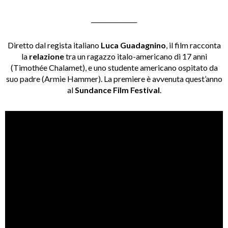
_______________
Diretto dal regista italiano
Luca Guadagnino
, il film racconta
la
relazione
tra un ragazzo italo-americano di 17 anni
(Timothée Chalamet), e uno studente americano ospitato da
suo padre (Armie Hammer). La premiere è avvenuta quest’anno
al
Sundance Film Festival
.