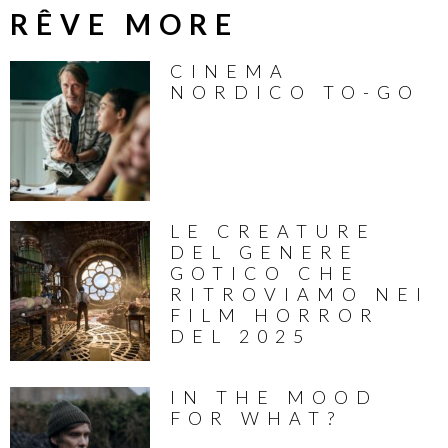
RÊVE MORE
CINEMA
NORDICO TO-GO
LE CREATURE
DEL GENERE
GOTICO CHE
RITROVIAMO NEI
FILM HORROR
DEL 2025
IN THE MOOD
FOR WHAT?