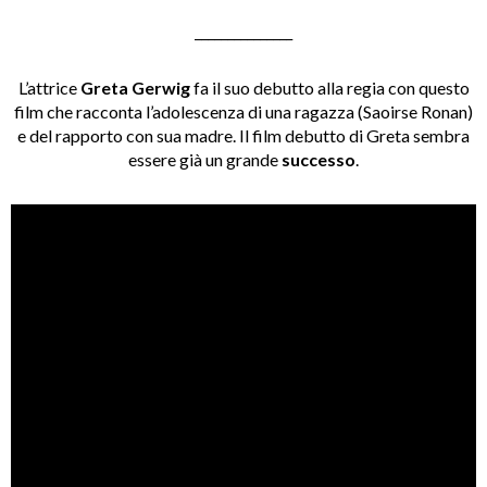
_______________
L’attrice
Greta Gerwig
fa il suo debutto alla regia con questo
film che racconta l’adolescenza di una ragazza (Saoirse Ronan)
e del rapporto con sua madre. Il film debutto di Greta sembra
essere già un grande
successo
.