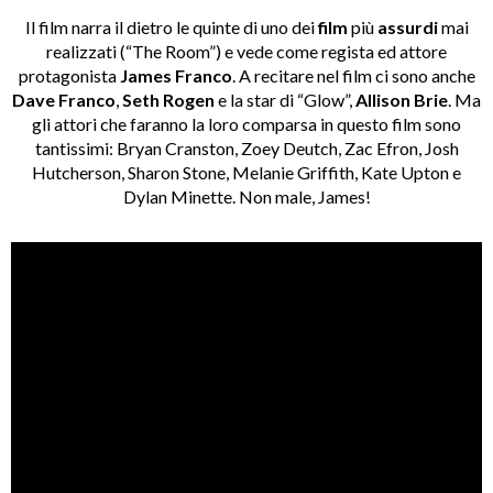
Il film narra il dietro le quinte di uno dei
film
più
assurdi
mai
realizzati (“The Room”) e vede come regista ed attore
protagonista
James Franco
. A recitare nel film ci sono anche
Dave Franco
,
Seth Rogen
e la star di “Glow”,
Allison Brie
. Ma
gli attori che faranno la loro comparsa in questo film sono
tantissimi: Bryan Cranston, Zoey Deutch, Zac Efron, Josh
Hutcherson, Sharon Stone, Melanie Griffith, Kate Upton e
Dylan Minette. Non male, James!