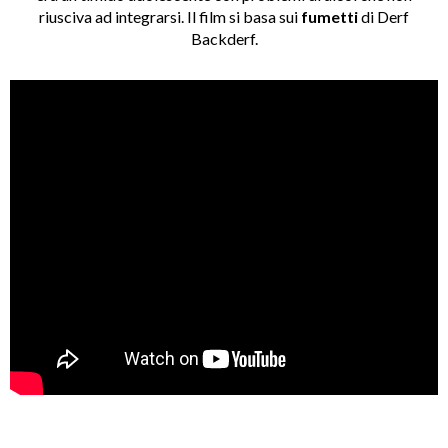
riusciva ad integrarsi. Il film si basa sui
fumetti
di Derf
Backderf.
_______________