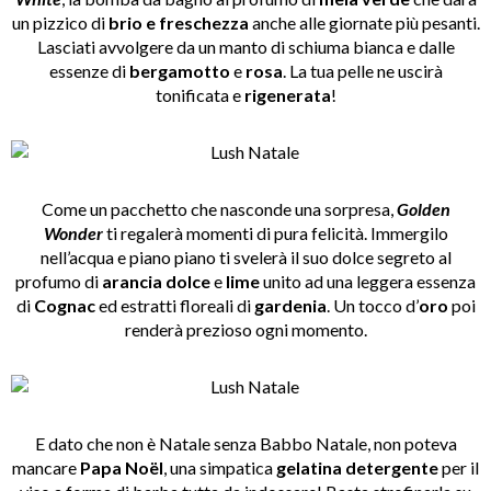
un pizzico di
brio e freschezza
anche alle giornate più pesanti.
Lasciati avvolgere da un manto di schiuma bianca e dalle
essenze di
bergamotto
e
rosa
. La tua pelle ne uscirà
tonificata e
rigenerata
!
Come un pacchetto che nasconde una sorpresa,
Golden
Wonder
ti regalerà momenti di pura felicità. Immergilo
nell’acqua e piano piano ti svelerà il suo dolce segreto al
profumo di
arancia dolce
e
lime
unito ad una leggera essenza
di
Cognac
ed estratti floreali di
gardenia
. Un tocco d’
oro
poi
renderà prezioso ogni momento.
E dato che non è Natale senza Babbo Natale, non poteva
mancare
Papa Noël
, una simpatica
gelatina detergente
per il