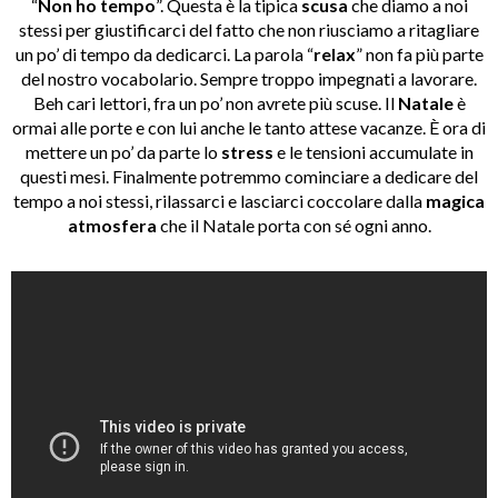
“
Non ho tempo
”. Questa è la tipica
scusa
che diamo a noi
stessi per giustificarci del fatto che non riusciamo a ritagliare
un po’ di tempo da dedicarci. La parola “
relax
” non fa più parte
del nostro vocabolario. Sempre troppo impegnati a lavorare.
Beh cari lettori, fra un po’ non avrete più scuse. Il
Natale
è
ormai alle porte e con lui anche le tanto attese vacanze. È ora di
mettere un po’ da parte lo
stress
e le tensioni accumulate in
questi mesi. Finalmente potremmo cominciare a dedicare del
tempo a noi stessi, rilassarci e lasciarci coccolare dalla
magica
atmosfera
che il Natale porta con sé ogni anno.