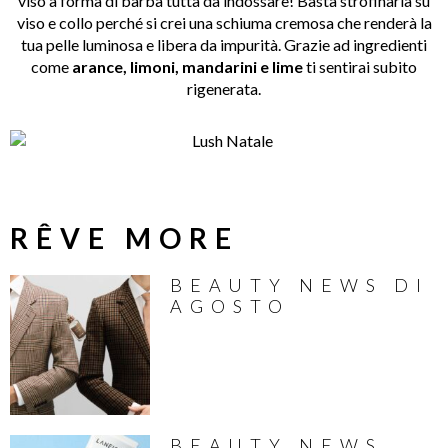
viso a forma di barba tutta da indossare! Basta strofinarla su
viso e collo perché si crei una schiuma cremosa che renderà la
tua pelle luminosa e libera da impurità. Grazie ad ingredienti
come
arance, limoni, mandarini e lime
ti sentirai subito
rigenerata.
RÊVE MORE
BEAUTY NEWS DI
AGOSTO
BEAUTY NEWS