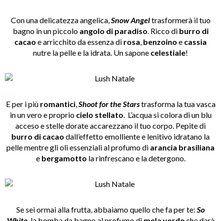
Con una delicatezza angelica,
Snow Angel
trasformerà il tuo
bagno in un piccolo
angolo di paradiso
. Ricco di
burro di
cacao
e arricchito da essenza di
rosa
,
benzoino
e
cassia
nutre la pelle e la idrata. Un sapone
celestiale
!
E per i più
romantici
,
Shoot for the Stars
trasforma la tua vasca
in un vero e proprio
cielo stellato
. L’acqua si colora di un blu
acceso e stelle dorate accarezzano il tuo corpo. Pepite di
burro di cacao
dall’effetto emolliente e lenitivo idratano la
pelle mentre gli oli essenziali al profumo di
arancia brasiliana
e
bergamotto
la rinfrescano e la detergono.
Se sei ormai alla frutta, abbaiamo quello che fa per te:
So
White
, la bomba da bagno al profumo di
mela verde
che darà