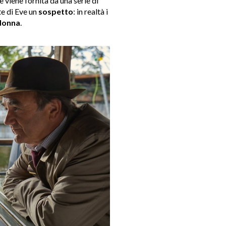
le viene fornita da una serie di
e di Eve un
sospetto
: in realtà i
donna
.