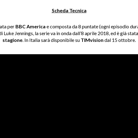
Scheda Tecnica
eata per
BBC America
e composta da 8 puntate (ogni episodio dura 
di Luke Jennings, la serie va in onda dall’8 aprile 2018, ed è già sta
stagione
. In Italia sarà disponibile su
TIMvision
dal 15 ottobre.