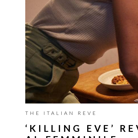
THE ITALIAN REVE
‘KILLING EVE’ R