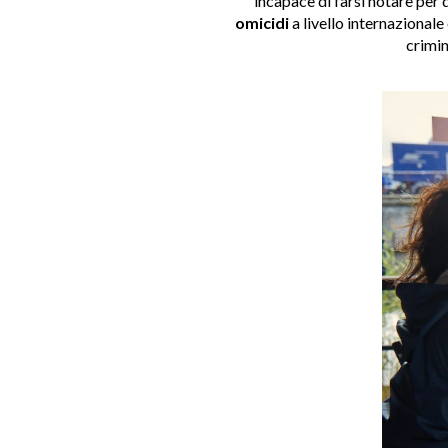
incapace di farsi notare per 
omicidi
a livello internaziona
crimin