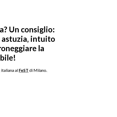
a? Un consiglio:
astuzia, intuito
roneggiare la
bile!
 italiana al
FeST
di Milano.