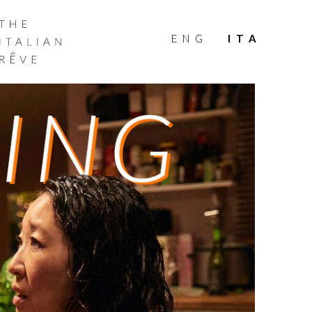
THE
ITALIAN
ENG
ITA
RÊVE