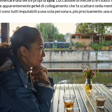
diventare una vera e propria
spia
. L’occasione di mettersi in risalto 
le e apparentemente
privi
di collegamento che fa scattare nella ment
i sono tutti imputabili a una sola persona e, più precisamente, una