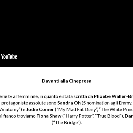
Davanti alla Cinepresa
rie tv al femminile, in quanto é stata scritta da
Phoebe Waller-Br
 protagoniste assolute sono
Sandra Oh
(5 nomination agli Emmy,
s Anatomy”) e
Jodie Comer
(“My Mad Fat Diary”, “The White Princess
 cui fianco troviamo
Fiona Shaw
(“Harry Potter”, “True Blood”),
Dar
(“The Bridge”).