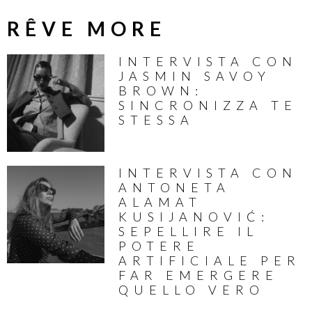
RÊVE MORE
INTERVISTA CON
JASMIN SAVOY
BROWN:
SINCRONIZZA TE
STESSA
INTERVISTA CON
ANTONETA
ALAMAT
KUSIJANOVIĆ:
SEPELLIRE IL
POTERE
ARTIFICIALE PER
FAR EMERGERE
QUELLO VERO