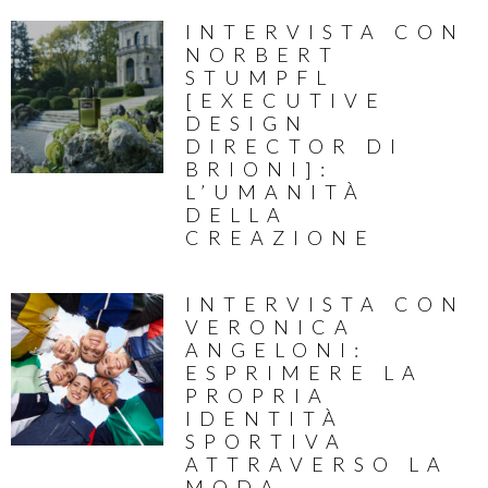
INTERVISTA CON
NORBERT
STUMPFL
[EXECUTIVE
DESIGN
DIRECTOR DI
BRIONI]:
L’UMANITÀ
DELLA
CREAZIONE
INTERVISTA CON
VERONICA
ANGELONI:
ESPRIMERE LA
PROPRIA
IDENTITÀ
SPORTIVA
ATTRAVERSO LA
MODA