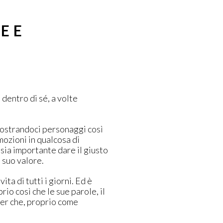
NEE
 dentro di sé, a volte
 mostrandoci personaggi così
mozioni in qualcosa di
sia importante dare il giusto
 suo valore.
 vita di tutti i giorni. Ed è
io così che le sue parole, il
ver che, proprio come