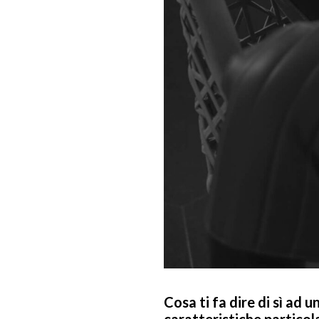
Cosa ti fa dire di sì ad
caratteristiche particol