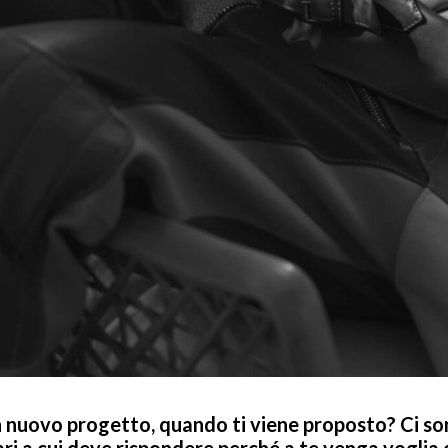
 un nuovo progetto, quando ti viene proposto? Ci so
ari a cui deve rispondere perché a te venga voglia 