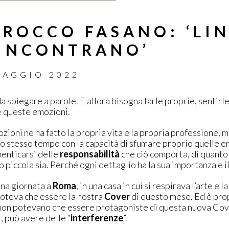
 ROCCO FASANO: ‘LI
 INCONTRANO’
MAGGIO 2022
da spiegare a parole. E allora bisogna farle proprie, sentirle
 queste emozioni.
zioni ne ha fatto la propria vita e la propria professione,
allo stesso tempo con la capacità di sfumare proprio quelle e
menticarsi delle
responsabilità
che ciò comporta, di quanto 
 piccola sia. Perché ogni dettaglio ha la sua importanza e il
na giornata a
Roma
, in una casa in cui si respirava l’arte e la
poteva che essere la nostra
Cover
di questo mese. Ed è propr
, non potevano che essere protagoniste di questa nuova Co
i, può avere delle “
interferenze
”.