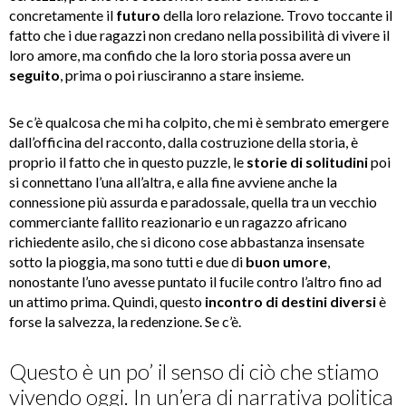
concretamente il
futuro
della loro relazione. Trovo toccante il
fatto che i due ragazzi non credano nella possibilità di vivere il
loro amore, ma confido che la loro storia possa avere un
seguito
, prima o poi riusciranno a stare insieme.
Se c’è qualcosa che mi ha colpito, che mi è sembrato emergere
dall’officina del racconto, dalla costruzione della storia, è
proprio il fatto che in questo puzzle, le
storie di solitudini
poi
si connettano l’una all’altra, e alla fine avviene anche la
connessione più assurda e paradossale, quella tra un vecchio
commerciante fallito reazionario e un ragazzo africano
richiedente asilo, che si dicono cose abbastanza insensate
sotto la pioggia, ma sono tutti e due di
buon umore
,
nonostante l’uno avesse puntato il fucile contro l’altro fino ad
un attimo prima. Quindi, questo
incontro di destini diversi
è
forse la salvezza, la redenzione. Se c’è.
Questo è un po’ il senso di ciò che stiamo
vivendo oggi. In un’era di narrativa politica