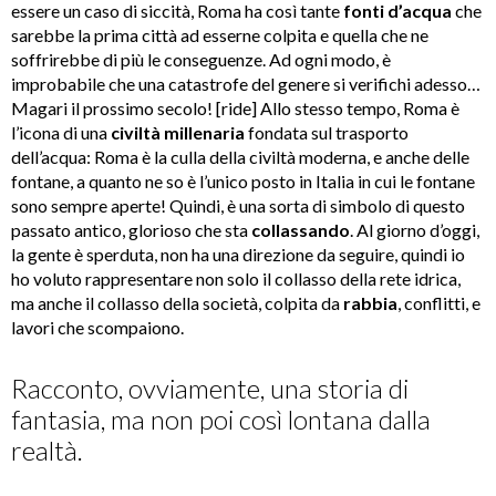
essere un caso di siccità, Roma ha così tante
fonti d’acqua
che
sarebbe la prima città ad esserne colpita e quella che ne
soffrirebbe di più le conseguenze. Ad ogni modo, è
improbabile che una catastrofe del genere si verifichi adesso…
Magari il prossimo secolo! [ride] Allo stesso tempo, Roma è
l’icona di una
civiltà millenaria
fondata sul trasporto
dell’acqua: Roma è la culla della civiltà moderna, e anche delle
fontane, a quanto ne so è l’unico posto in Italia in cui le fontane
sono sempre aperte! Quindi, è una sorta di simbolo di questo
passato antico, glorioso che sta
collassando
. Al giorno d’oggi,
la gente è sperduta, non ha una direzione da seguire, quindi io
ho voluto rappresentare non solo il collasso della rete idrica,
ma anche il collasso della società, colpita da
rabbia
, conflitti, e
lavori che scompaiono.
Racconto, ovviamente, una storia di
fantasia, ma non poi così lontana dalla
realtà.