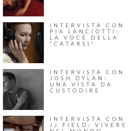
INTERVISTA CON
PIA LANCIOTTI:
LA VOCE DELLA
“CATARSI”
INTERVISTA CON
JOSH DYLAN:
UNA VISTA DA
CUSTODIRE
INTERVISTA CON
JJ FIELD: VIVERE
NEL MONDO