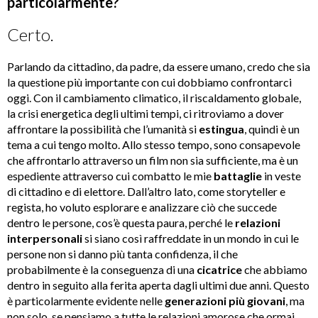
particolarmente?
Certo.
Parlando da cittadino, da padre, da essere umano, credo che sia
la questione più importante con cui dobbiamo confrontarci
oggi. Con il cambiamento climatico, il riscaldamento globale,
la crisi energetica degli ultimi tempi, ci ritroviamo a dover
affrontare la possibilità che l’umanità si
estingua
, quindi è un
tema a cui tengo molto. Allo stesso tempo, sono consapevole
che affrontarlo attraverso un film non sia sufficiente, ma è un
espediente attraverso cui combatto le mie
battaglie
in veste
di cittadino e di elettore. Dall’altro lato, come storyteller e
regista, ho voluto esplorare e analizzare ciò che succede
dentro le persone, cos’è questa paura, perché le
relazioni
interpersonali
si siano così raffreddate in un mondo in cui le
persone non si danno più tanta confidenza, il che
probabilmente è la conseguenza di una
cicatrice
che abbiamo
dentro in seguito alla ferita aperta dagli ultimi due anni. Questo
è particolarmente evidente nelle
generazioni più giovani
, ma
non solo, se pensiamo a tutte le relazioni amorose che ormai