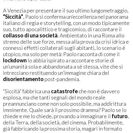
A Venezia per presentare il suo ultimo lungometraggio,
“Siccità”
, Paolo si conferma un’eccellenza nel panorama
italiano di regia e storytelling, con un modo tipicamente
suo, tutto apocalittico e tragicomico, di raccontare il
collasso di una società
. Ambientato in una Roma allo
stremo delle sue forze, messa alla prova da crisi idrica e
connessi effetti collaterali sugli abitanti, lo scenario è
utopico, ma solo per metà: Paolo racconta di come il
lockdown
lo abbia ispirato a raccontare storie di
un’umanità sola e abbandonata a sé stessa, vite che si
intrecciano restituendo un’immagine chiara del
disorientamento
post-pandemia.
“Siccità” fabbrica una
catastrofe
che non è davvero
esplosa, ma che tanti segnali del mondo reale
preannunciano come non solo possibile, ma addirittura
imminente. Quale sarà il prossimo dramma? Paolo se lo
chiede e me lo chiede, provando a immaginare il
futuro
,
della Terra, della società, del cinema. Probabilmente,
già fabbricando la prossima storia, magari in formato