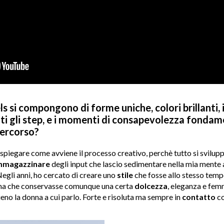
ls si compongono di forme uniche, colori brillanti, 
ti gli step, e i momenti di consapevolezza fondam
percorso?
spiegare come avviene il processo creativo, perchè tutto si svilup
mmagazzinare
degli input che lascio sedimentare nella mia mente 
 Negli anni, ho cercato di creare uno
stile
che fosse allo stesso temp
ma che conservasse comunque una certa
dolcezza
, eleganza e femmi
ieno la donna a cui parlo. Forte e risoluta ma sempre in
contatto
co