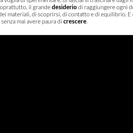
soprattutto, il grande
desiderio
di raggiungere ogni do
dei materiali, di scoprirsi, di contatto e di equilibrio. 
o, senza mai avere paura di
crescere
.