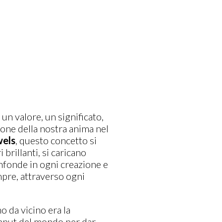
un valore, un significato,
one della nostra anima nel
els
, questo concetto si
i brillanti, si caricano
nfonde in ogni creazione e
mpre, attraverso ogni
da vicino era la
i input del mondo per dar