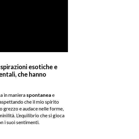
ispirazioni esotiche e
entali, che hanno
pa in maniera
spontanea
e
aspettando che il mio spirito
o grezzo e audace nelle forme,
nilità. L’equilibrio che si gioca
n i suoi sentimenti.