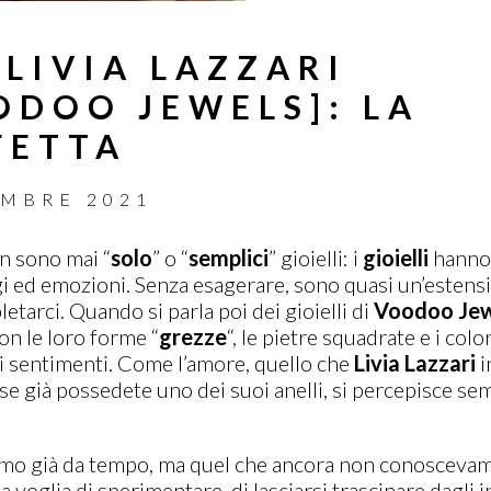
LIVIA LAZZARI
ODOO JEWELS]: LA
FETTA
EMBRE 2021
on sono mai “
solo
” o “
semplici
” gioielli: i
gioielli
hanno 
gi ed emozioni. Senza esagerare, sono quasi un’estensi
etarci. Quando si parla poi dei gioielli di
Voodoo Jew
on le loro forme “
grezze
“, le pietre squadrate e i color
di sentimenti. Come l’amore, quello che
Livia
Lazzari
i
se già possedete uno dei suoi anelli, si percepisce se
o già da tempo, ma quel che ancora non conoscevamo 
sua voglia di sperimentare, di lasciarsi trascinare dagl