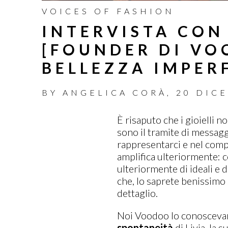
VOICES OF FASHION
INTERVISTA CON 
[FOUNDER DI VO
BELLEZZA IMPER
BY
ANGELICA CORÀ
,
20 DIC
È risaputo che i gioielli n
sono il tramite di messag
rappresentarci e nel compl
amplifica ulteriormente: c
ulteriormente di ideali e 
che, lo saprete benissimo 
dettaglio.
Noi Voodoo lo conoscevam
spontaneità
di Livia, la 