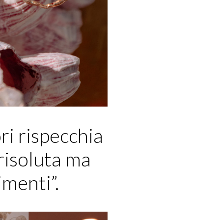
ori rispecchia
 risoluta ma
imenti”.