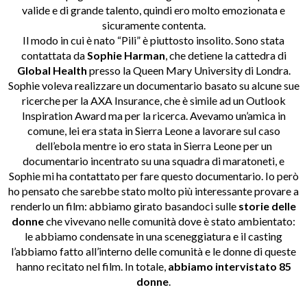
valide e di grande talento, quindi ero molto emozionata e
sicuramente contenta.
Il modo in cui è nato “Pili” è piuttosto insolito. Sono stata
contattata da
Sophie Harman
, che detiene la cattedra di
Global Health
presso la Queen Mary University di Londra.
Sophie voleva realizzare un documentario basato su alcune sue
ricerche per la AXA Insurance, che è simile ad un Outlook
Inspiration Award ma per la ricerca. Avevamo un’amica in
comune, lei era stata in Sierra Leone a lavorare sul caso
dell’ebola mentre io ero stata in Sierra Leone per un
documentario incentrato su una squadra di maratoneti, e
Sophie mi ha contattato per fare questo documentario. Io però
ho pensato che sarebbe stato molto più interessante provare a
renderlo un film: abbiamo girato basandoci sulle
storie delle
donne
che vivevano nelle comunità dove è stato ambientato:
le abbiamo condensate in una sceneggiatura e il casting
l’abbiamo fatto all’interno delle comunità e le donne di queste
hanno recitato nel film. In totale,
abbiamo intervistato 85
donne
.