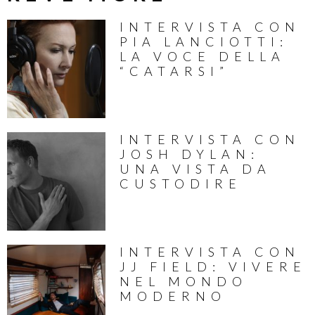
INTERVISTA CON
PIA LANCIOTTI:
LA VOCE DELLA
“CATARSI”
INTERVISTA CON
JOSH DYLAN:
UNA VISTA DA
CUSTODIRE
INTERVISTA CON
JJ FIELD: VIVERE
NEL MONDO
MODERNO