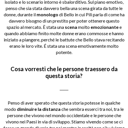
isolato e lo scenario intorno è sbalorditivo. Sul piano emotivo,
penso che sia stata davvero bella una scena girata da tutte le
donne, durante il
monologo
di Bello in cui Pili parla di come ha
davvero bisogno di un prestito per poter ottenere questo
spazio al mercato. È stata una
scena
molto
emozionante
e
quando abbiamo finito molte donne erano commosse e hanno
iniziato a piangere, perché le battute che Bello stava recitando
erano le loro vite. É stata una scena emotivamente molto
potente.
Cosa vorresti che le persone traessero da
questa storia?
_____
Penso di aver sperato che questa storia potesse in qualche
modo
diminuire la distanza
che sembra esserci tra noi, tra le
persone che vivono nel mondo occidentale e le persone che
vivono nei Paesi in via di sviluppo. Stiamo vivendo come se ci
fosse un grande divario tra noi mentre in realtà non c’è: viviamo