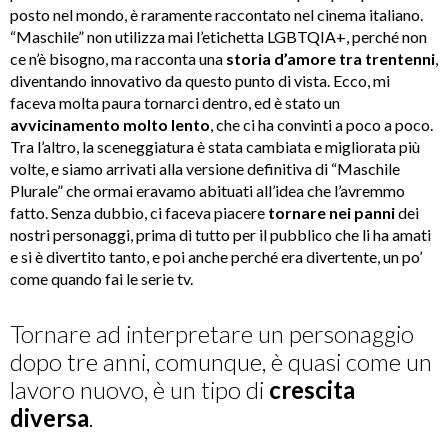
posto nel mondo, è raramente raccontato nel cinema italiano.
“Maschile” non utilizza mai l’etichetta LGBTQIA+, perché non
ce n’è bisogno, ma racconta una
storia d’amore tra trentenni
,
diventando innovativo da questo punto di vista. Ecco, mi
faceva molta paura tornarci dentro, ed è stato un
avvicinamento
molto lento
, che ci ha convinti a poco a poco.
Tra l’altro, la sceneggiatura è stata cambiata e migliorata più
volte, e siamo arrivati alla versione definitiva di “Maschile
Plurale” che ormai eravamo abituati all’idea che l’avremmo
fatto. Senza dubbio, ci faceva piacere
tornare nei panni
dei
nostri personaggi, prima di tutto per il pubblico che li ha amati
e si è divertito tanto, e poi anche perché era divertente, un po’
come quando fai le serie tv.
Tornare ad interpretare un personaggio
dopo tre anni, comunque, è quasi come un
lavoro nuovo, è un tipo di
crescita
diversa
.