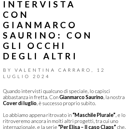
INTERVISTA
CON
GIANMARCO
SAURINO: CON
GLI OCCHI
DEGLI ALTRI
BY
VALENTINA CARRARO
,
12
LUGLIO 2024
Quando intervisti qualcuno di speciale, lo capisci
abbastanza in fretta. Con
Gianmarco Saurino
, la nostra
Cover di luglio
, è successo proprio subito.
Lo abbiamo appena ritrovato in
“Maschile Plurale”
, e lo
ritroveremo ancora in molti altri progetti, tra cui uno
internazionale, e la serie
“Per Elisa – Il caso Claps”
che,