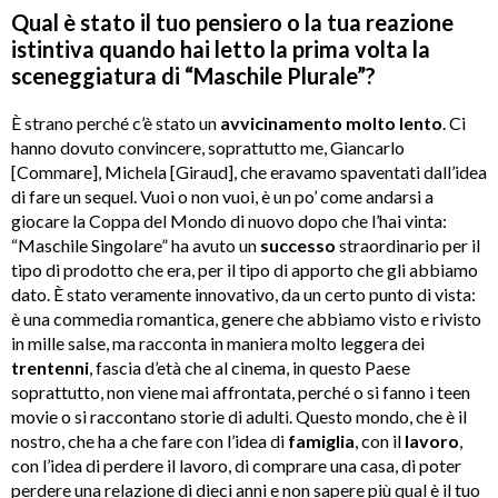
Qual è stato il tuo pensiero o la tua reazione
istintiva quando hai letto la prima volta la
sceneggiatura di “Maschile Plurale”?
È strano perché c’è stato un
avvicinamento molto lento
. Ci
hanno dovuto convincere, soprattutto me, Giancarlo
[Commare], Michela [Giraud], che eravamo spaventati dall’idea
di fare un sequel. Vuoi o non vuoi, è un po’ come andarsi a
giocare la Coppa del Mondo di nuovo dopo che l’hai vinta:
“Maschile Singolare” ha avuto un
successo
straordinario per il
tipo di prodotto che era, per il tipo di apporto che gli abbiamo
dato. È stato veramente innovativo, da un certo punto di vista:
è una commedia romantica, genere che abbiamo visto e rivisto
in mille salse, ma racconta in maniera molto leggera dei
trentenni
, fascia d’età che al cinema, in questo Paese
soprattutto, non viene mai affrontata, perché o si fanno i teen
movie o si raccontano storie di adulti. Questo mondo, che è il
nostro, che ha a che fare con l’idea di
famiglia
, con il
lavoro
,
con l’idea di perdere il lavoro, di comprare una casa, di poter
perdere una relazione di dieci anni e non sapere più qual è il tuo