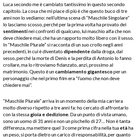
Luca secondo me è cambiato tantissimo in questo secondo
capitolo. La cosa che mi piace di più è che questo buco di tre
anni non lo vediamo: nell’ultima scena di “Maschile Singolare”
lo lasciamo scosso, perché per la prima volta ha provato dei
sentimenti
nei confronti di qualcuno, lui maschio alfa che non
deve chiedere mai, che ha un rapporto molto libero con il sesso.
In “Maschile Plurale” si racconta di un suo crollo negli anni
precedenti, in cui è diventato
dipendente
dalla droga, dal
sesso, perché la morte di Denis e la perdita di Antonio lo fanno
crollare, ma lo ritroviamo fidanzato, anzi, prossimo al
matrimonio. Questo è un
cambiamento gigantesco
per un
personaggio che nel primo film era “l’uomo che non deve
chiedere mai”.
“Maschile Plurale” arriva in un momento della mia carriera
molto diverso rispetto a tre anni fa: ho cercato di affrontarlo
con la stessa
gioia e dedizione
. Da un punto di vista umano,
sono un uomo di 31 anni e non un pischello di 27… Non è tanta
differenza, ma mettere quel 3 come prima cifra nella tua
età
ha
un peso, si porta dietro un carico di responsabilità, per quanto