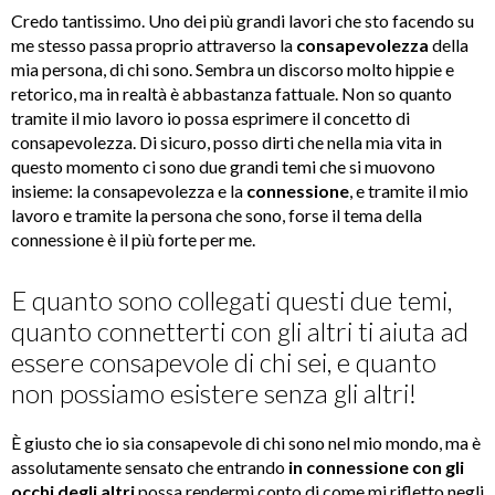
Credo tantissimo. Uno dei più grandi lavori che sto facendo su
me stesso passa proprio attraverso la
consapevolezza
della
mia persona, di chi sono. Sembra un discorso molto hippie e
retorico, ma in realtà è abbastanza fattuale. Non so quanto
tramite il mio lavoro io possa esprimere il concetto di
consapevolezza. Di sicuro, posso dirti che nella mia vita in
questo momento ci sono due grandi temi che si muovono
insieme: la consapevolezza e la
connessione
, e tramite il mio
lavoro e tramite la persona che sono, forse il tema della
connessione è il più forte per me.
E quanto sono collegati questi due temi,
quanto connetterti con gli altri ti aiuta ad
essere consapevole di chi sei, e quanto
non possiamo esistere senza gli altri!
È giusto che io sia consapevole di chi sono nel mio mondo, ma è
assolutamente sensato che entrando
in connessione con gli
occhi degli altri
possa rendermi conto di come mi rifletto negli