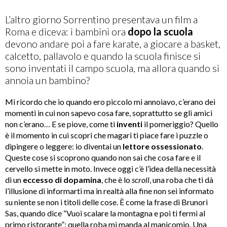
L’altro giorno Sorrentino presentava un film a
Roma e diceva: i bambini ora
dopo la scuola
devono andare poi a fare karate, a giocare a basket,
calcetto, pallavolo e quando la scuola finisce si
sono inventati il campo scuola, ma allora quando si
annoia un bambino?
Mi ricordo che io quando ero piccolo mi annoiavo, c’erano dei
momenti in cui non sapevo cosa fare, soprattutto se gli amici
non c’erano… E se piove, come ti
inventi
il pomeriggio? Quello
è il momento in cui scopri che magari ti piace fare i puzzle o
dipingere o leggere: io diventai un
lettore ossessionato
.
Queste cose si scoprono quando non sai che cosa fare e il
cervello si mette in moto. Invece oggi c’è l’idea della necessità
di un
eccesso di dopamina
, che è lo
scroll
, una roba che ti dà
l’illusione di informarti ma in realtà alla fine non sei informato
su niente se non i titoli delle cose. È come la frase di Brunori
Sas, quando dice “Vuoi scalare la montagna e poi ti fermi al
primo ristorante”: quella roba mi manda al manicomio. Una