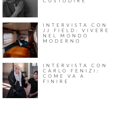
CUSTODIRE
INTERVISTA CON
JJ FIELD: VIVERE
NEL MONDO
MODERNO
INTERVISTA CON
CARLO FENIZI:
COME VA A
FINIRE