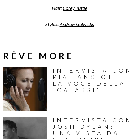
Hair:
Corey Tuttle
Stylist:
Andrew Gelwicks
RÊVE MORE
INTERVISTA CON
PIA LANCIOTTI:
LA VOCE DELLA
“CATARSI”
INTERVISTA CON
JOSH DYLAN:
UNA VISTA DA