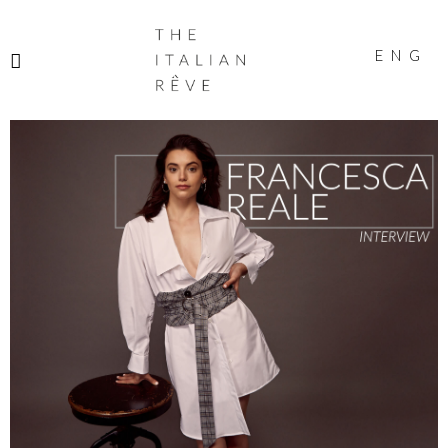
THE
ITALIAN
ENG
RÊVE