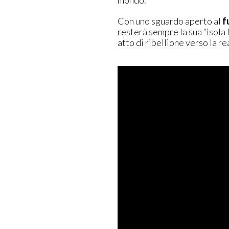
Con uno sguardo aperto al
f
resterà sempre la sua “isola f
atto di ribellione verso la r