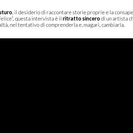
uturo
, il desiderio di raccontare storie proprie e la consap
elice”, questa intervista è il
ritratto sincero
di un artista c
ealtà, nel tentativo di comprenderla e, magari, cambiarla.