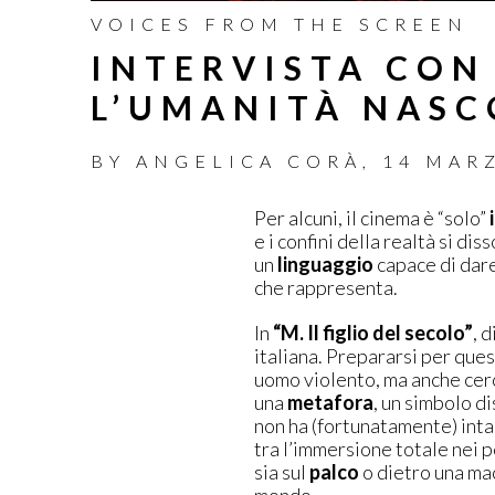
VOICES FROM THE SCREEN
INTERVISTA CON
L’UMANITÀ NASC
BY
ANGELICA CORÀ
,
14 MAR
Per alcuni, il cinema è “solo”
e i confini della realtà si di
un
linguaggio
capace di dare
che rappresenta.
In
“M. Il figlio del secolo”
, 
italiana. Prepararsi per ques
uomo violento, ma anche cerc
una
metafora
, un simbolo d
non ha (fortunatamente) intac
tra l’immersione totale nei 
sia sul
palco
o dietro una mac
mondo.