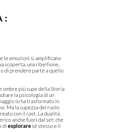
A:
ve le emozioni si amplificano
una scoperta, una ribellione,
io di prendere parte a quello
le ombre più cupe della Storia
diare la psicologia di un
naggio lo ha trasformato in
mo. Ma la cupezza del ruolo
reato con il cast. La dualità
rico anche fuori dal set: che
o di
esplorare
sé stesso e il