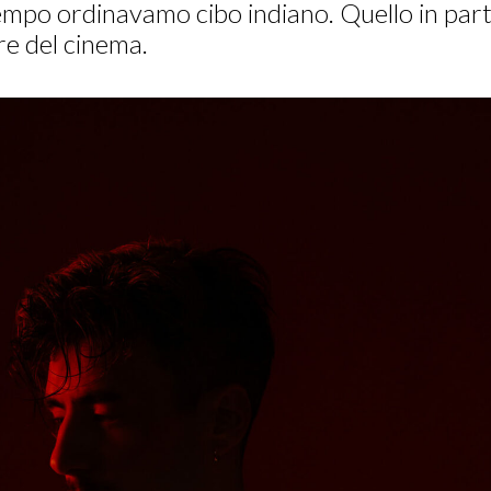
empo ordinavamo cibo indiano. Quello in parti
e del cinema.