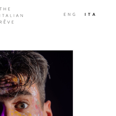
THE
ITALIAN
ENG
ITA
RÊVE