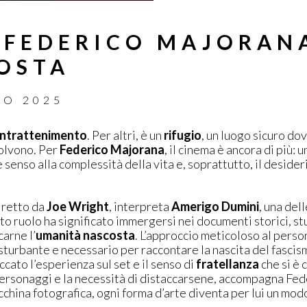
 FEDERICO MAJORAN
OSTA
ZO 2025
intrattenimento
. Per altri, è un
rifugio
, un luogo sicuro do
ssolvono. Per
Federico Majorana
, il cinema è ancora di più: 
 senso alla complessità della vita e, soprattutto, il desider
diretto da
Joe Wright
, interpreta
Amerigo Dumini
, una del
to ruolo ha significato immergersi nei documenti storici, stu
arne l’
umanità nascosta
. L’approccio meticoloso al perso
isturbante e necessario per raccontare la nascita del fascis
cato l’esperienza sul set e il senso di
fratellanza
che si è c
personaggi e la necessità di distaccarsene, accompagna Fede
china fotografica, ogni forma d’arte diventa per lui un mod