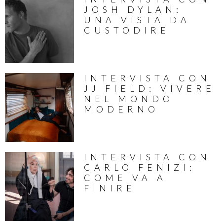
JOSH DYLAN:
UNA VISTA DA
CUSTODIRE
INTERVISTA CON
JJ FIELD: VIVERE
NEL MONDO
MODERNO
INTERVISTA CON
CARLO FENIZI:
COME VA A
FINIRE