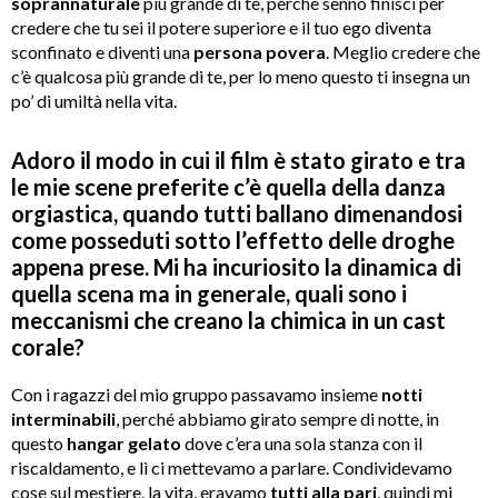
soprannaturale
più grande di te, perché sennò finisci per
credere che tu sei il potere superiore e il tuo ego diventa
sconfinato e diventi una
persona povera
. Meglio credere che
c’è qualcosa più grande di te, per lo meno questo ti insegna un
po’ di umiltà nella vita.
Adoro il modo in cui il film è stato girato e tra
le mie scene preferite c’è quella della danza
orgiastica, quando tutti ballano dimenandosi
come posseduti sotto l
’
effetto delle droghe
appena prese. Mi ha incuriosito la dinamica di
quella scena ma in generale, quali sono i
meccanismi che creano la chimica in un cast
corale?
Con i ragazzi del mio gruppo passavamo insieme
notti
interminabili
, perché abbiamo girato sempre di notte, in
questo
hangar gelato
dove c’era una sola stanza con il
riscaldamento, e lì ci mettevamo a parlare. Condividevamo
cose sul mestiere, la vita, eravamo
tutti alla pari
, quindi mi