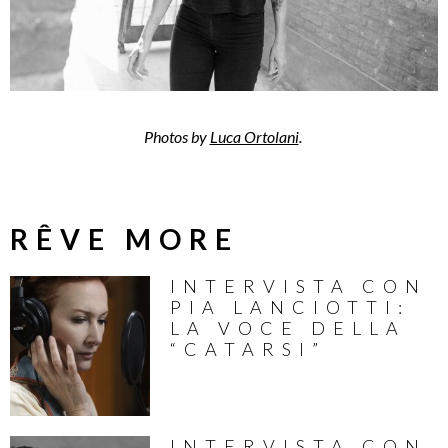
Photos by
Luca Ortolani
.
RÊVE MORE
INTERVISTA CON
PIA LANCIOTTI:
LA VOCE DELLA
“CATARSI”
INTERVISTA CON