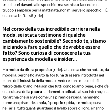
truccherei davanti allo specchio, ma se mi sto facendo un
trucco
semplice
per la mattinata, non mi serve lo specchio… È
una cosa buffa, sì! [ride]
Nel corso della tua incredibile carriera nella
moda, sei stata testimone di qualche
cambiamento sostenibile? Secondo te, stiamo
iniziando a fare quello che dovrebbe essere
fatto? Sono curiosa di conoscere la tua
esperienza da modella e insider…
Ho molto da dire a proposito [ride]. Una cosa che ho notato, da
modella, perché ho avuto la
fortuna
di essere introdotta nel
cuore dell’industria della moda e vedere con i miei occhi il
fulcro delle grandi Maison che tutti conosciamo bene, è che c’è
una cultura della
paura
saldamente radicata al suo interno, una
gerarchia che si erge come una piramide ripida, nemmeno
come una piramide ampia, è proprio ripida, c’è molta paura
nell’aria; tutti quanti guardano il livello sopra di loro, e hanno