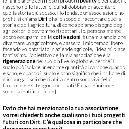
lo fanno anche con i nostri prodotti
beauty
e per capelli,
nascono nelle fattorie, quindi dobbiamo raccontare
quella storia più spesso. Ho fondato un’associazione no-
profit, si chiama
Dirt
e ha lo scopo di raccontare quella
storia e dell’agricoltura, di come abbiamo bisogno degli
agricoltori e dovremmo rispettarli. Io, personalmente
adoro occuparmi delle
coltivazioni
, è una mia ambizione
diventare un agricoltore, e passerò il mio tempo libero
facendo volontariato in aziende agricole, l’idea mi piace
tantissimo. L’obiettivo della mia associazione è la
rigenerazione
del suolo a livello globale, perché il
suolo può isolare un’enorme quantità di carbone quando
è sano, e quando il suolo è sano significa che il trilione di
microorganismi che ci abita dentro sono vivi, felici,
fanno cose e si tengono occupati! È una definizione
super scientifica… [ride]
Dato che hai menzionato la tua associazione,
vorrei chiederti anche quali sono i tuoi progetti
futuri con Dirt. C’è qualcosa in particolare che
dovremmo aspettarci?