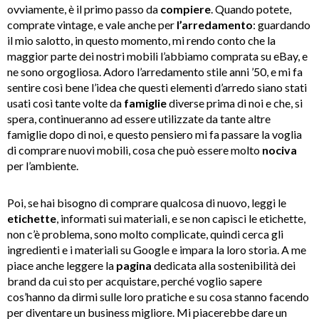
ovviamente, è il primo passo da
compiere
. Quando potete,
comprate vintage, e vale anche per
l’arredamento
: guardando
il mio salotto, in questo momento, mi rendo conto che la
maggior parte dei nostri mobili l’abbiamo comprata su eBay, e
ne sono orgogliosa. Adoro l’arredamento stile anni ’50, e mi fa
sentire così bene l’idea che questi elementi d’arredo siano stati
usati così tante volte da
famiglie
diverse prima di noi e che, si
spera, continueranno ad essere utilizzate da tante altre
famiglie dopo di noi, e questo pensiero mi fa passare la voglia
di comprare nuovi mobili, cosa che può essere molto
nociva
per l’ambiente.
Poi, se hai bisogno di comprare qualcosa di nuovo, leggi le
etichette
, informati sui materiali, e se non capisci le etichette,
non c’è problema, sono molto complicate, quindi cerca gli
ingredienti e i materiali su Google e impara la loro storia. A me
piace anche leggere la
pagina
dedicata alla sostenibilità dei
brand da cui sto per acquistare, perché voglio sapere
cos’hanno da dirmi sulle loro pratiche e su cosa stanno facendo
per diventare un business migliore. Mi piacerebbe dare un