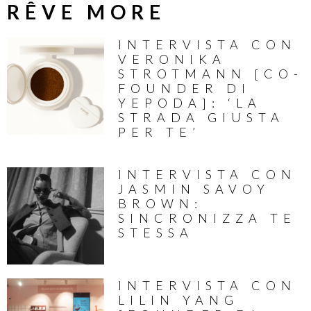
RÊVE MORE
INTERVISTA CON
VERONIKA
STROTMANN [CO-
FOUNDER DI
YEPODA]: ‘LA
STRADA GIUSTA
PER TE’
INTERVISTA CON
JASMIN SAVOY
BROWN:
SINCRONIZZA TE
STESSA
INTERVISTA CON
LILIN YANG