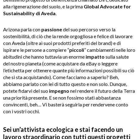
alla rigenerazione del suolo, e la prima
Global Advocate for
Sustainability di Aveda
.
Arizona parla con
passione
del suo percorso verso la
sostenibilità, di ciò che la rende orgogliosa e felice di lavorare
con Aveda (oltre ai suoi prodotti preferiti del brand) e di
ispirare le persone a compiere “
piccoli
” cambiamenti nelle loro
abitudini che hanno tuttavia un enorme
impatto
sulla salute
del nostro pianeta (come acquistare da eBay o leggere
l’etichetta per ottenere quante più informazioni possibili su ciò
che si sta acquistando). Come facciamo a saperlo? Beh,
abbiamo parlato con lei di tutto questo e non solo. Dunque,
potete fidarvi del suo
impegno
nel rendere il futuro della Terra
una priorità presente. E se non fossimo stati abbastanza
convincenti, beh… Vi basterà seguirla per rendervene conto
con i vostri occhi.
Sei un’attivista ecologica e stai facendo un
lavoro straordinario con tutti questi progetti