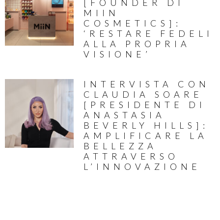
[FOUNDER DI
MIIN
COSMETICS]:
‘RESTARE FEDELI
ALLA PROPRIA
VISIONE’
INTERVISTA CON
CLAUDIA SOARE
[PRESIDENTE DI
ANASTASIA
BEVERLY HILLS]:
AMPLIFICARE LA
BELLEZZA
ATTRAVERSO
L’INNOVAZIONE