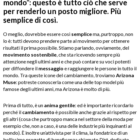
mondo”: questo è tutto ciò che serve
per renderlo un posto migliore. Più
semplice di così.
O meglio, dovrebbe essere così
semplice
ma, purtroppo, non
lo è: tutti devono prendere parte al movimento per ottenere
risultati il prima possibile. Stiamo parlando, ovviamente, del
movimento
sostenibile
, che sta ricevendo sempre più
attenzione negli ultimi anni e che può contare su voci potenti
per diffondere il
messaggio
e raggiungere le persone in tutto il
mondo. Tra queste icone del cambiamento, troviamo
Arizona
Muse
: potreste conoscerla come una delle top model più
famose degli ultimi anni, ma Arizona è molto di più.
Prima di tutto, è un
anima gentile
: ed è importante ricordarlo
perché il
cambiamento
è possibile anche grazie al rispetto per
gli altri (cosa che purtroppo manca nel settore della moda per
esempio che, non a caso, è una delle industrie più inquinanti al
mondo). È inoltre un’attivista per il clima, la fondatrice di un
bellissimo progetto di beneficenza chiamato Dirt, dedicato