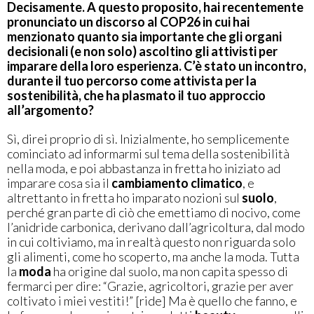
Decisamente. A questo proposito, hai recentemente
pronunciato un discorso al COP26 in cui hai
menzionato quanto sia importante che gli organi
decisionali (e non solo) ascoltino gli attivisti per
imparare della loro esperienza. C’è stato un incontro,
durante il tuo percorso come attivista per la
sostenibilità, che ha plasmato il tuo approccio
all’argomento?
Sì, direi proprio di sì. Inizialmente, ho semplicemente
cominciato ad informarmi sul tema della sostenibilità
nella moda, e poi abbastanza in fretta ho iniziato ad
imparare cosa sia il
cambiamento
climatico
, e
altrettanto in fretta ho imparato nozioni sul
suolo
,
perché gran parte di ciò che emettiamo di nocivo, come
l’anidride carbonica, derivano dall’agricoltura, dal modo
in cui coltiviamo, ma in realtà questo non riguarda solo
gli alimenti, come ho scoperto, ma anche la moda. Tutta
la
moda
ha origine dal suolo, ma non capita spesso di
fermarci per dire: “Grazie, agricoltori, grazie per aver
coltivato i miei vestiti!” [ride] Ma è quello che fanno, e