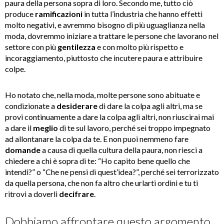
paura della persona sopra di loro. Secondo me, tutto ciò
produce
ramificazioni
in tutta l’industria che hanno effetti
molto negativi, e avremmo bisogno di più uguaglianza nella
moda, dovremmo iniziare a trattare le persone che lavorano nel
settore con più
gentilezza
e con molto più rispetto e
incoraggiamento, piuttosto che incutere paura e attribuire
colpe.
Ho notato che, nella moda, molte persone sono abituate e
condizionate a
desiderare
di dare la colpa agli altri, ma se
provi continuamente a dare la colpa agli altri, non riuscirai mai
a dare il
meglio
di te sul lavoro, perché sei troppo impegnato
ad allontanare la colpa da te. E non puoi nemmeno fare
domande
a causa di quella cultura della paura, non riesci a
chiedere a chi è sopra di te: “Ho capito bene quello che
intendi?” o “Che ne pensi di quest’idea?”, perché sei terrorizzato
da quella persona, che non fa altro che urlarti ordini e tu ti
ritrovi a doverli
decifrare
.
Dobbiamo affrontare questo argomento,