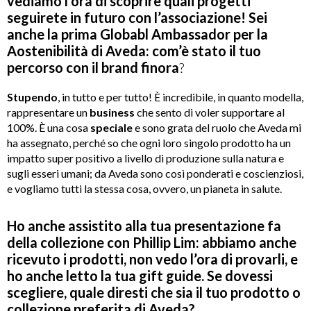
vediamo l’ora di scoprire quali progetti
seguirete in futuro con l’associazione! Sei
anche la prima Globabl Ambassador per la
Aostenibilità di Aveda: com’è stato il tuo
percorso con il brand finora
?
Stupendo
, in tutto e per tutto! È incredibile, in quanto modella,
rappresentare un
business
che sento di voler supportare al
100%. È una cosa
speciale
e sono grata del ruolo che Aveda mi
ha assegnato, perché so che ogni loro singolo prodotto ha un
impatto super positivo a livello di produzione sulla natura e
sugli esseri umani; da Aveda sono così ponderati e coscienziosi,
e vogliamo tutti la stessa cosa, ovvero, un pianeta in salute.
Ho anche assistito alla tua presentazione fa
della collezione con Phillip Lim: abbiamo anche
ricevuto i prodotti, non vedo l’ora di provarli, e
ho anche letto la tua gift guide. Se dovessi
scegliere, quale diresti che sia il tuo prodotto o
collezione preferita di Aveda?