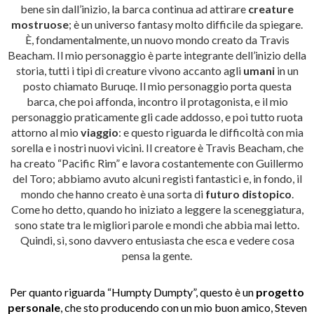
bene sin dall’inizio, la barca continua ad attirare
creature
mostruose
; è un universo fantasy molto difficile da spiegare.
È, fondamentalmente, un nuovo mondo creato da Travis
Beacham. Il mio personaggio è parte integrante dell’inizio della
storia, tutti i tipi di creature vivono accanto agli
umani
in un
posto chiamato Buruqe. Il mio personaggio porta questa
barca, che poi affonda, incontro il protagonista, e il mio
personaggio praticamente gli cade addosso, e poi tutto ruota
attorno al mio
viaggio
: e questo riguarda le difficoltà con mia
sorella e i nostri nuovi vicini. Il creatore è Travis Beacham, che
ha creato “Pacific Rim” e lavora costantemente con Guillermo
del Toro; abbiamo avuto alcuni registi fantastici e, in fondo, il
mondo che hanno creato è una sorta di
futuro distopico
.
Come ho detto, quando ho iniziato a leggere la sceneggiatura,
sono state tra le migliori parole e mondi che abbia mai letto.
Quindi, sì, sono davvero entusiasta che esca e vedere cosa
pensa la gente.
Per quanto riguarda “Humpty Dumpty”, questo è un
progetto
personale
, che sto producendo con un mio buon amico, Steven