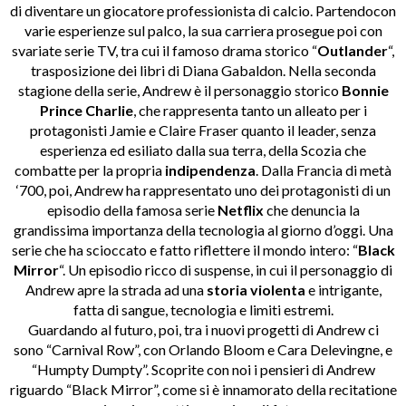
di diventare un giocatore professionista di calcio. Partendocon
varie esperienze sul palco, la sua carriera prosegue poi con
svariate serie TV, tra cui il famoso drama storico “
Outlander
“,
trasposizione dei libri di Diana Gabaldon. Nella seconda
stagione della serie, Andrew è il personaggio storico
Bonnie
Prince Charlie
, che rappresenta tanto un alleato per i
protagonisti Jamie e Claire Fraser quanto il leader, senza
esperienza ed esiliato dalla sua terra, della Scozia che
combatte per la propria
indipendenza
. Dalla Francia di metà
‘700, poi, Andrew ha rappresentato uno dei protagonisti di un
episodio della famosa serie
Netflix
che denuncia la
grandissima importanza della tecnologia al giorno d’oggi. Una
serie che ha scioccato e fatto riflettere il mondo intero: “
Black
Mirror
“. Un episodio ricco di suspense, in cui il personaggio di
Andrew apre la strada ad una
storia violenta
e intrigante,
fatta di sangue, tecnologia e limiti estremi.
Guardando al futuro, poi, tra i nuovi progetti di Andrew ci
sono “Carnival Row”, con Orlando Bloom e Cara Delevingne, e
“Humpty Dumpty”. Scoprite con noi i pensieri di Andrew
riguardo “Black Mirror”, come si è innamorato della recitatione