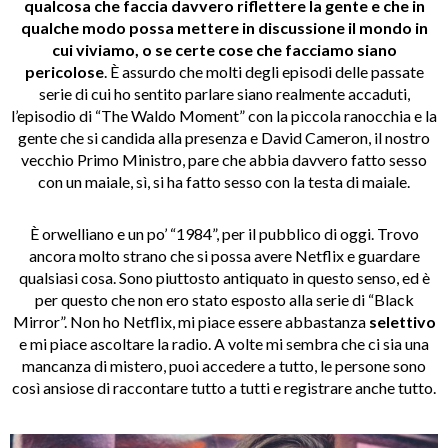
qualcosa che faccia davvero riflettere la gente e che in
qualche modo possa mettere in discussione il mondo in
cui viviamo, o se certe cose che facciamo siano
pericolose
. È assurdo che molti degli episodi delle passate
serie di cui ho sentito parlare siano realmente accaduti,
l’episodio di “The Waldo Moment” con la piccola ranocchia e la
gente che si candida alla presenza e David Cameron, il nostro
vecchio Primo Ministro, pare che abbia davvero fatto sesso
con un maiale, sì, si ha fatto sesso con la testa di maiale.
È orwelliano e un po’ “1984”, per il pubblico di oggi. Trovo
ancora molto strano che si possa avere Netflix e guardare
qualsiasi cosa. Sono piuttosto antiquato in questo senso, ed è
per questo che non ero stato esposto alla serie di “Black
Mirror”. Non ho Netflix, mi piace essere abbastanza
selettivo
e mi piace ascoltare la radio. A volte mi sembra che ci sia una
mancanza di mistero, puoi accedere a tutto, le persone sono
così ansiose di raccontare tutto a tutti e registrare anche tutto.