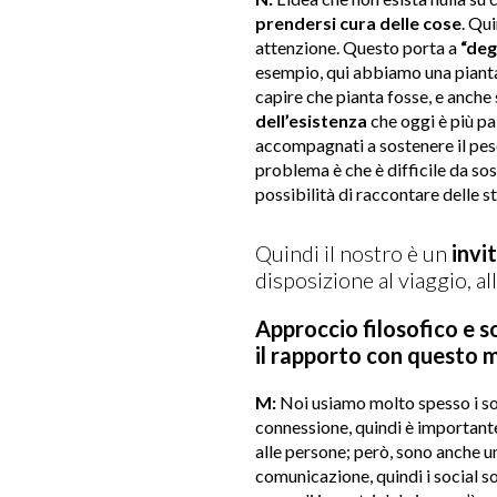
prendersi cura delle cose
. Qu
attenzione. Questo porta a
“deg
esempio, qui abbiamo una pianta d
capire che pianta fosse, e anche 
dell’esistenza
che oggi è più pal
accompagnati a sostenere il peso 
problema è che è difficile da so
possibilità di raccontare delle st
Quindi il nostro è un
invi
disposizione al viaggio, al
Approccio filosofico e s
il rapporto con questo 
M:
Noi usiamo molto spesso i so
connessione, quindi è importante 
alle persone; però, sono anche u
comunicazione, quindi i social son