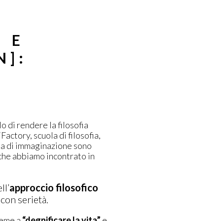
 E
N]:
o di rendere la filosofia
actory, scuola di filosofia,
mia di immaginazione sono
 che abbiamo incontrato in
ll’
approccio filosofico
con serietà.
ieme a
“degnificare la vita”
e