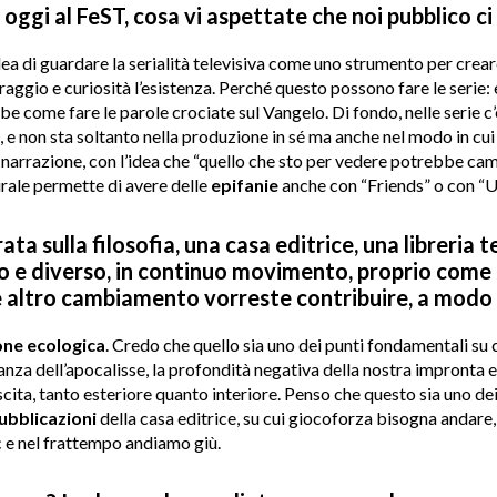
 oggi al FeST, cosa vi aspettate che noi pubblico c
’idea di guardare la serialità televisiva come uno strumento per crea
raggio e curiosità l’esistenza. Perché questo possono fare le serie:
 come fare le parole crociate sul Vangelo. Di fondo, nelle serie c’è
si, e non sta soltanto nella produzione in sé ma anche nel modo in cui
a narrazione, con l’idea che “quello che sto per vedere potrebbe ca
rale permette di avere delle
epifanie
anche con “Friends” o con “
ta sulla filosofia, una casa editrice, una libreria t
vo e diverso, in continuo movimento, proprio come
le altro cambiamento vorreste contribuire, a modo
one
ecologica
. Credo che quello sia uno dei punti fondamentali su
nza dell’apocalisse, la profondità negativa della nostra impronta e
ita, tanto esteriore quanto interiore. Penso che questo sia uno dei 
ubblicazioni
della casa editrice, su cui giocoforza bisogna andare,
c e nel frattempo andiamo giù.