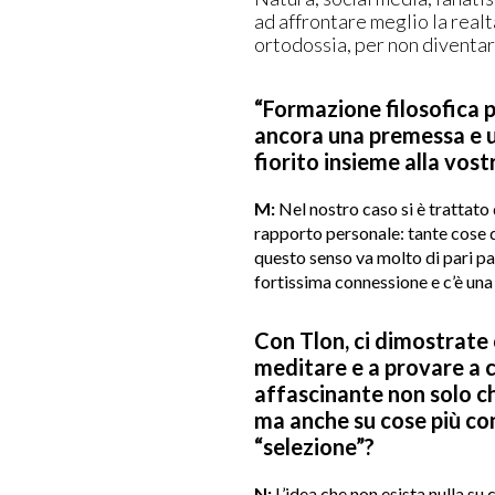
ad affrontare meglio la realt
ortodossia, per non diventa
“Formazione filosofica pe
ancora una premessa e un
fiorito insieme alla vos
M:
Nel nostro caso si è trattato
rapporto personale: tante cose d
questo senso va molto di pari pas
fortissima connessione e c’è una
Con Tlon, ci dimostrate c
meditare e a provare a 
affascinante non solo c
ma anche su cose più conc
“selezione”?
N:
L’idea che non esista nulla su