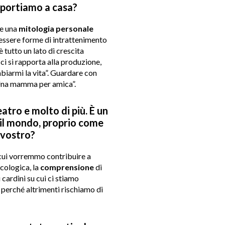
i portiamo a casa?
re una
mitologia personale
 essere forme di intrattenimento
 tutto un lato di crescita
 ci si rapporta alla produzione,
mbiarmi la vita”. Guardare con
Una mamma per amica”.
eatro e molto di più. È un
 il mondo, proprio come
 vostro?
 cui vorremmo contribuire a
cologica, la
comprensione
di
cardini su cui ci stiamo
 perché altrimenti rischiamo di