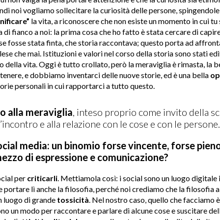
indi noi vogliamo sollecitare la curiosità delle persone, spingendole
nificare”
la vita, a riconoscere che non esiste un momento in cui tu 
i fianco a noi: la prima cosa che ho fatto è stata cercare di capire 
se fosse stata finta, che storia raccontava; questo porta ad affront
ese che mai. Istituzioni e valori nel corso della storia sono stati ed
della vita. Oggi è tutto crollato, però la meraviglia è rimasta, la be
stenere, e dobbiamo inventarci delle nuove storie, ed è una bella
op
orie personali in cui rapportarci a tutto questo.
to alla meraviglia
, inteso proprio come invito della sc
l’incontro e alla relazione con le cose e con le persone.
ocial media: un binomio forse vincente, forse pieno
mezzo di espressione e comunicazione?
cial per
criticarli
. Mettiamola così: i social sono un luogo digitale 
portare lì anche la filosofia, perché noi crediamo che la filosofia
n luogo di grande
tossicità
. Nel nostro caso, quello che facciamo è
o un modo per raccontare e parlare di alcune cose e suscitare delle ri