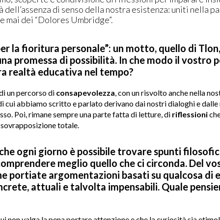
à dell’assenza di senso della nostra esistenza: uniti nella p
re mai dei “Dolores Umbridge”.
r la fioritura personale”: un motto, quello di Tlon
a promessa di possibilità. In che modo il vostro 
tra realtà educativa nel tempo?
 di un percorso di
consapevolezza
, con un risvolto anche nella nos
i cui abbiamo scritto e parlato derivano dai nostri dialoghi e dalle
so. Poi, rimane sempre una parte fatta di letture, di
riflessioni
che
 sovrapposizione totale.
he ogni giorno è possibile trovare spunti filosofic
comprendere meglio quello che ci circonda. Del vos
he portiate argomentazioni basati su qualcosa di e
rete, attuali e talvolta impensabili. Quale pensier
 cui non valga la pena portare attenzione e che la curiosità sia etim