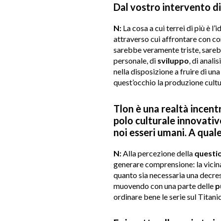
Dal vostro intervento di
N:
La cosa a cui terrei di più è l
attraverso cui affrontare con co
sarebbe veramente triste, sarebbe
personale, di
sviluppo
, di anali
nella disposizione a fruire di un
quest’occhio la produzione cultu
Tlon è una realtà incentra
polo culturale innovati
noi esseri umani. A qua
N:
Alla percezione della
questi
generare comprensione: la vicina
quanto sia necessaria una decresc
muovendo con una parte delle
p
ordinare bene le serie sul Titani