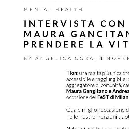
MENTAL HEALTH
INTERVISTA CON
MAURA GANCITAN
PRENDERE LA VI
BY
ANGELICA CORÀ
,
4 NOVE
Tlon
: una realtà più unica ch
accessibile e raggiungibile, 
aggregatore di comunità, cas
Maura Gangitano
e
Andrea
occasione del
FeST di Milan
Quale miglior occasione del
nelle nostre fruizioni quo
Natura, social media, fanati