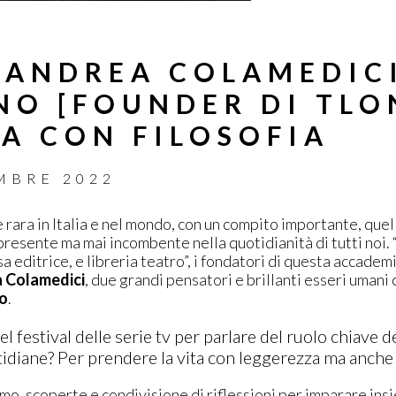
 ANDREA COLAMEDICI
O [FOUNDER DI TLO
TA CON FILOSOFIA
MBRE 2022
e rara in Italia e nel mondo, con un compito importante, quell
presente ma mai incombente nella quotidianità di tutti noi. “F
a editrice, e libreria teatro”, i fondatori di questa accade
 Colamedici
, due grandi pensatori e brillanti esseri umani
o
.
 festival delle serie tv per parlare del ruolo chiave de
tidiane? Per prendere la vita con leggerezza ma anche 
smo, scoperte e condivisione di riflessioni per imparare ins