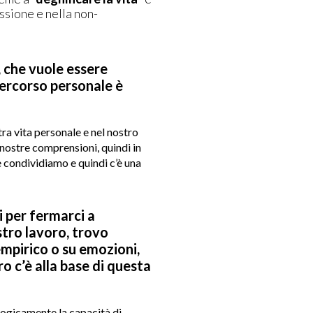
assione e nella non-
, che vuole essere
percorso personale è
tra vita personale e nel nostro
 nostre comprensioni, quindi in
 condividiamo e quindi c’è una
i per fermarci a
tro lavoro, trovo
mpirico o su emozioni,
o c’è alla base di questa
ologicamente la capacità di