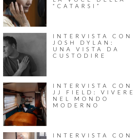
“CATARSI”
INTERVISTA CON
JOSH DYLAN:
UNA VISTA DA
CUSTODIRE
INTERVISTA CON
JJ FIELD: VIVERE
NEL MONDO
MODERNO
INTERVISTA CON