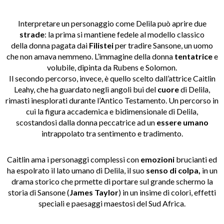
Interpretare un personaggio come Delila può aprire due
strade
: la prima si mantiene fedele al modello classico
della donna pagata dai
Filistei
per tradire Sansone, un uomo
che non amava nemmeno. L’immagine della donna
tentatrice
e
volubile, dipinta da Rubens e Solomon.
Il secondo percorso, invece, è quello scelto dall’attrice Caitlin
Leahy, che ha guardato negli angoli bui del
cuore
di Delila,
rimasti inesplorati durante l’Antico Testamento. Un percorso in
cui la figura accademica e bidimensionale di Delila,
scostandosi dalla donna peccatrice ad un
essere umano
intrappolato tra sentimento e tradimento.
Caitlin ama i personaggi complessi con
emozioni
brucianti ed
ha espolrato il lato umano di Delila, il suo
senso di
colpa,
in un
drama storico che prmette di portare sul grande schermo la
storia di Sansone (
James Taylor
) in un insime di colori, effetti
speciali e paesaggi maestosi del Sud Africa.