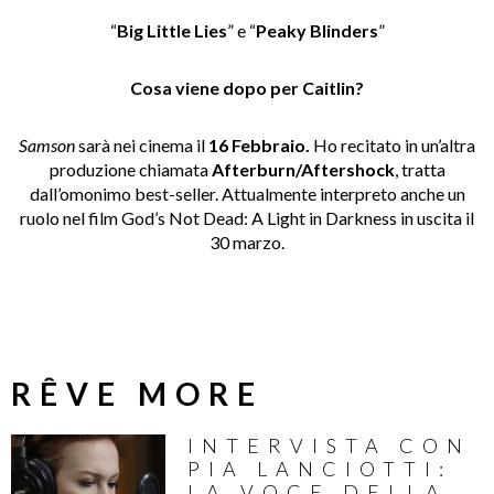
“
Big Little Lies
” e “
Peaky Blinders
”
Cosa viene dopo per Caitlin?
Samson
sarà nei cinema il
16 Febbraio.
Ho recitato in un’altra
produzione chiamata
Afterburn/Aftershock
, tratta
dall’omonimo best-seller. Attualmente interpreto anche un
ruolo nel film God’s Not Dead: A Light in Darkness in uscita il
30 marzo.
RÊVE MORE
INTERVISTA CON
PIA LANCIOTTI:
LA VOCE DELLA