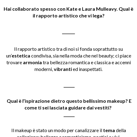
Hai collaborato spesso con Kate e Laura Mulleavy. Qual è
il rapporto artistico che vi lega?
_______
Il rapporto artistico tra di noi si fonda soprattutto su
un’
estetica
condivisa, sia nella moda che nel beauty; ci piace
trovare
armonia
tra bellezza romantica e classica e accenni
moderni,
vibranti
ed inaspettati.
______
Qual è l’ispirazione dietro questo bellissimo makeup? E
come ti sei lasciata guidare dai vestiti?
______
Il makeup è stato un modo per canalizzare il
tema
della
collezione: bellezza e romanticismo, poetici e vivi.