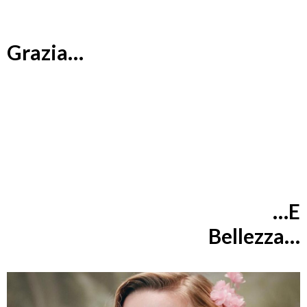
Grazia…
…E
Bellezza…