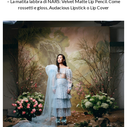
– La matita labbra di NARS: Velvet Matte Lip Pencil. Come
rossetti e gloss, Audacious Lipstick o Lip Cover