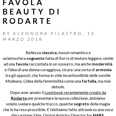
FAVOLA
BEAUTY DI
RODARTE
BY
ELEONORA PILASTRO
,
13
MARZO 2018
Bellezza
classica
, mood romantico e
un’atmosfera
sognante
fatta di fiori e di texture leggere, simile
ad una
favola
raccontata in un sussurro, ma anche
modernità
e l’idea di una donna coraggiosa, sicura: una sorta di
armonia
tra gli opposti, che forma lo stile inconfondibile delle sorelle
Mulleavy. L’idea della femminilità come una
farfalla
, ma mai
debole.
Dopo aver amato il
Lookbook recentemente creato da
Rodarte
per presentare la nuova collezione, abbiamo
voluto svelare qualche trucco, qualche
segreto
della magia
che lo ha reso prossibile. E l’abbiamo fatto attraverso una voce
d’eccezione:
Uzo
, Global Artistry Director for
NARS.