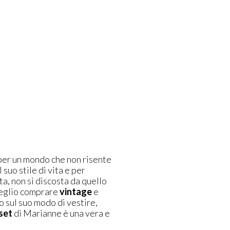
er un mondo che non risente
 suo stile di vita e per
a, non si discosta da quello
meglio comprare
vintage
e
o sul suo modo di vestire,
set
di Marianne è una vera e