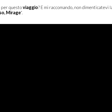
oi per questo
viaggio
? E mi raccomando, non dimenticatevi l
so, Mirage
“.