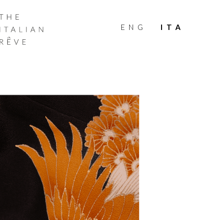
THE
ITALIAN
ENG
ITA
RÊVE