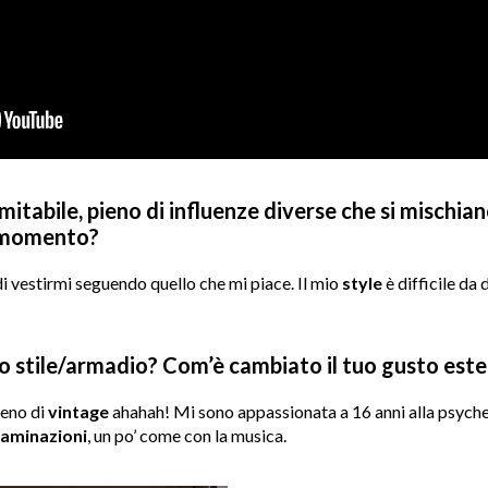
imitabile, pieno di influenze diverse che si mischia
al momento?
di vestirmi seguendo quello che mi piace. Il mio
style
è difficile da d
o stile/armadio? Com’è cambiato il tuo gusto estet
ieno di
vintage
ahahah! Mi sono appassionata a 16 anni alla psyched
aminazioni
, un po’ come con la musica.