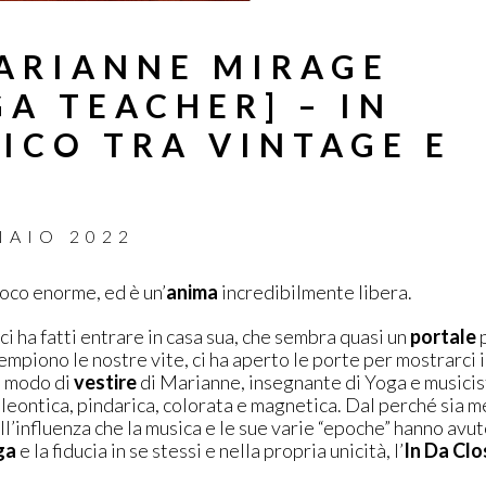
MARIANNE MIRAGE
A TEACHER] – IN
TICO TRA VINTAGE E
NAIO 2022
poco enorme, ed è un’
anima
incredibilmente libera.
i ha fatti entrare in casa sua, che sembra quasi un
portale
p
iempiono le nostre vite, ci ha aperto le porte per mostrarci il
Il modo di
vestire
di Marianne, insegnante di Yoga e musicist
leontica, pindarica, colorata e magnetica. Dal perché sia 
l’influenza che la musica e le sue varie “epoche” hanno avut
ga
e la fiducia in se stessi e nella propria unicità, l’
In Da Clo