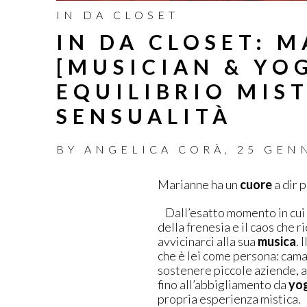
IN DA CLOSET
IN DA CLOSET: 
[MUSICIAN & YOG
EQUILIBRIO MIS
SENSUALITÀ
BY
ANGELICA CORÀ
,
25 GEN
Marianne ha un
cuore
a dir 
Dall’esatto momento in cui c
della frenesia e il caos che r
avvicinarci alla sua
musica
. 
che è lei come persona: cama
sostenere piccole aziende, al
fino all’abbigliamento da
yo
propria esperienza mistica.