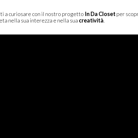
i a curiosare con il nostro progetto
In Da Closet
per scopri
ta nella sua interezza e nella sua
creatività
.