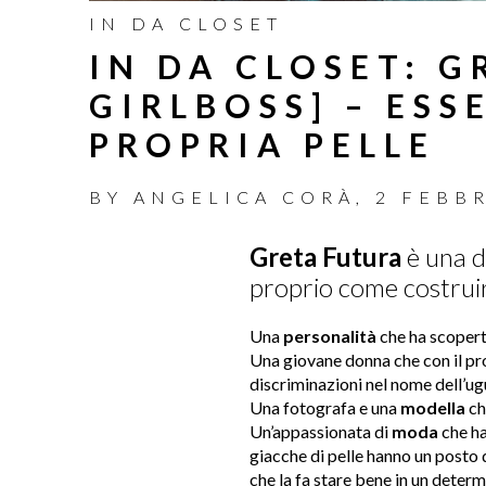
IN DA CLOSET
IN DA CLOSET: G
GIRLBOSS] – ESS
PROPRIA PELLE
BY
ANGELICA CORÀ
,
2 FEBB
Greta Futura
è una d
proprio come costrui
Una
personalità
che ha scoperto
Una giovane donna che con il pr
discriminazioni nel nome dell’ug
Una fotografa e una
modella
che
Un’appassionata di
moda
che ha
giacche di pelle hanno un posto d
che la fa stare bene in un dete