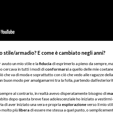
o stile/armadio? E come è cambiato negli anni?
 avuto un mio stile e la
fiducia
di esprimerlo a pieno da sempre, ma l
 cercava in tutti i modi di
conformarsi
a quello delle mie coetan
ò che va di moda e soprattutto con ciò che vedo alle ragazze della
n buon modo per amalgamarmi tra la folla, partendo dall’esteriorit
empre al contrario, in realtà avevo disperatamente bisogno di
ma
subito dopo questa breve fase adolescenziale ho iniziato a vestirm
a di aver iniziato una vera e propria
esplorazione
verso il mio st
vo molto più
libera
di essere me stessa a quel punto, o semplicemente