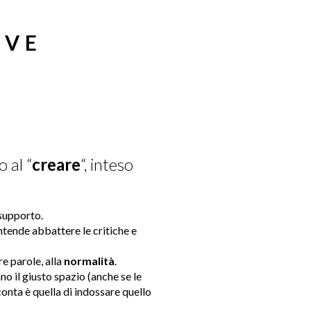
IVE
 al “
creare
“, inteso
 supporto.
ntende abbattere le critiche e
re parole, alla
normalità
.
o il giusto spazio (anche se le
onta è quella di indossare quello