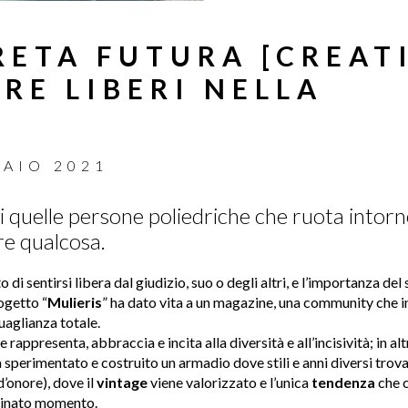
RETA FUTURA [CREAT
ERE LIBERI NELLA
RAIO 2021
i quelle persone poliedriche che ruota intorno
re qualcosa.
 di sentirsi libera dal giudizio, suo o degli altri, e l’importanza del
ogetto “
Mulieris
” ha dato vita a un magazine, una community che i
uaglianza totale.
 rappresenta, abbraccia e incita alla diversità e all’incisività; in alt
 sperimentato e costruito un armadio dove stili e anni diversi trovan
’onore), dove il
vintage
viene valorizzato e l’unica
tendenza
che c
rminato momento.