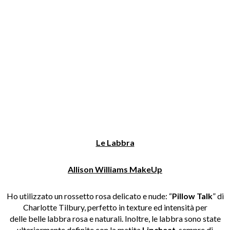
Le Labbra
Allison Williams MakeUp
Ho utilizzato un rossetto rosa delicato e nude: “
Pillow Talk
” di
Charlotte Tilbury, perfetto in texture ed intensità per
delle belle labbra rosa e naturali. Inoltre, le labbra sono state
ulteriormente definite con la matita
Lipcheat
, sempre di