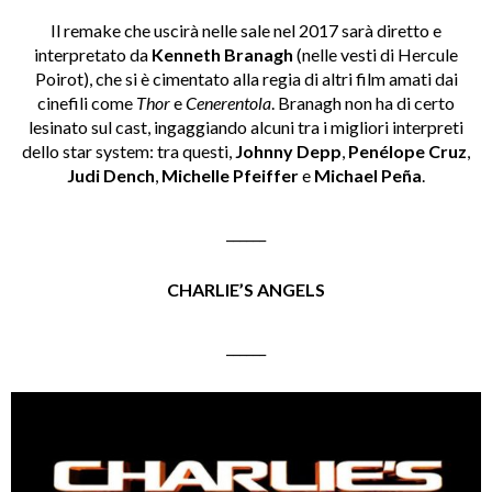
Il remake che uscirà nelle sale nel 2017 sarà diretto e
interpretato da
Kenneth Branagh
(nelle vesti di Hercule
Poirot), che si è cimentato alla regia di altri film amati dai
cinefili come
Thor
e
Cenerentola
. Branagh non ha di certo
lesinato sul cast, ingaggiando alcuni tra i migliori interpreti
dello star system: tra questi,
Johnny Depp
,
Penélope Cruz
,
Judi Dench
,
Michelle Pfeiffer
e
Michael Peña
.
______
CHARLIE’S ANGELS
______