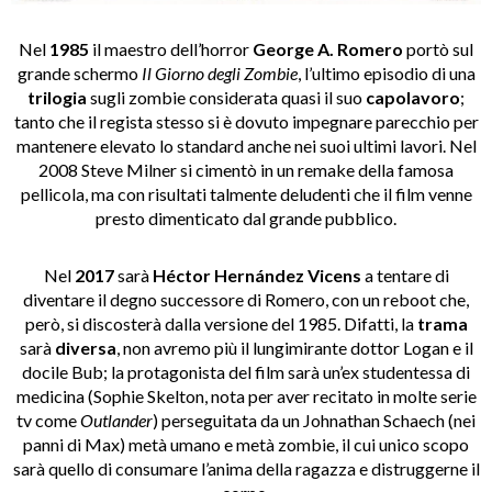
Nel
1985
il maestro dell’horror
George A. Romero
portò sul
grande schermo
Il Giorno degli Zombie
, l’ultimo episodio di una
trilogia
sugli zombie considerata quasi il suo
capolavoro
;
tanto che il regista stesso si è dovuto impegnare parecchio per
mantenere elevato lo standard anche nei suoi ultimi lavori. Nel
2008 Steve Milner si cimentò in un remake della famosa
pellicola, ma con risultati talmente deludenti che il film venne
presto dimenticato dal grande pubblico.
Nel
2017
sarà
Héctor Hernández Vicens
a tentare di
diventare il degno successore di Romero, con un reboot che,
però, si discosterà dalla versione del 1985. Difatti, la
trama
sarà
diversa
, non avremo più il lungimirante dottor Logan e il
docile Bub; la protagonista del film sarà un’ex studentessa di
medicina (Sophie Skelton, nota per aver recitato in molte serie
tv come
Outlander
) perseguitata da un Johnathan Schaech (nei
panni di Max) metà umano e metà zombie, il cui unico scopo
sarà quello di consumare l’anima della ragazza e distruggerne il