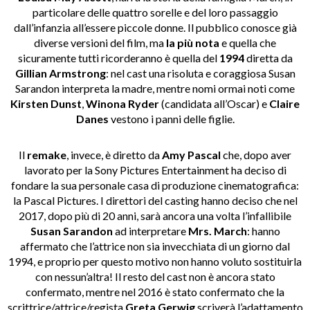
particolare delle quattro sorelle e del loro passaggio
dall’infanzia all’essere piccole donne. Il pubblico conosce già
diverse versioni del film, ma
la più nota
e quella che
sicuramente tutti ricorderanno è quella del
1994
diretta da
Gillian Armstrong
: nel cast una risoluta e coraggiosa Susan
Sarandon interpreta la madre, mentre nomi ormai noti come
Kirsten Dunst
,
Winona Ryder
(candidata all’Oscar) e
Claire
Danes
vestono i panni delle figlie.
Il
remake
, invece, è diretto da
Amy Pascal
che, dopo aver
lavorato per la Sony Pictures Entertainment ha deciso di
fondare la sua personale casa di produzione cinematografica:
la Pascal Pictures. I direttori del casting hanno deciso che nel
2017, dopo più di 20 anni, sarà ancora una volta l’infallibile
Susan Sarandon
ad interpretare
Mrs. March
: hanno
affermato che l’attrice non sia invecchiata di un giorno dal
1994, e proprio per questo motivo non hanno voluto sostituirla
con nessun’altra! Il resto del cast non è ancora stato
confermato, mentre nel 2016 è stato confermato che la
scrittrice/attrice/regista
Greta Gerwig
scriverà l’adattamento