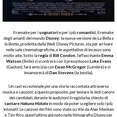
Il remake per i
sognatori
e per i più
romantici
, il remake
degli amanti del mondo
Disney
: la nuova versione de
La Bella e
la Bestia
, prodotta dalla Walt Disney Pictures, sta per arrivare
nelle sale cinematografiche, e le aspettative di incasso sono
molto alte. Sotto la
regia
di
Bill Condon
, l’affascinante
Emma
Watson
(Belle) si scontrerà con il presuntuoso
Luke Evans
(Gaston), farà amicizia con
Ewan McGregor
(Lumière) e si
innamorerà di
Dan Stevens
(la bestia).
Un cast eccezionale per una storia raccontata attraverso
musica e canzoni; a questo proposito, per testare le doti canore
dei candidati, durante le audizioni il regista ha chiesto di
cantare
Hakuna Matata
in modo da poter scegliere solo i più
intonati! Le canzoni del film sono state scritte da Alan Menken
e Tim Rice, quest’ultimo già noto nella filmografia Disney per