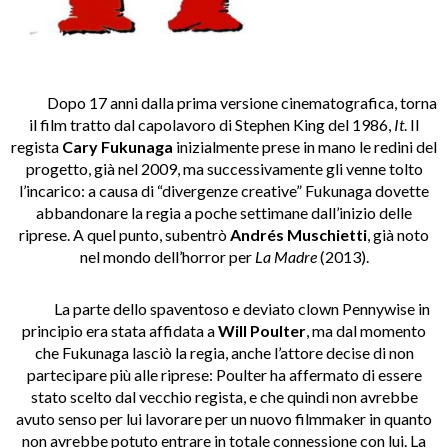
Dopo 17 anni dalla prima versione cinematografica, torna
il film tratto dal capolavoro di Stephen King del 1986,
It
. Il
regista
Cary Fukunaga
inizialmente prese in mano le redini del
progetto, già nel 2009, ma successivamente gli venne tolto
l’incarico: a causa di “divergenze creative” Fukunaga dovette
abbandonare la regia a poche settimane dall’inizio delle
riprese. A quel punto, subentrò
Andrés Muschietti
, già noto
nel mondo dell’horror per
La Madre
(2013).
La parte dello spaventoso e deviato clown Pennywise in
principio era stata affidata a
Will Poulter
, ma dal momento
che Fukunaga lasciò la regia, anche l’attore decise di non
partecipare più alle riprese: Poulter ha affermato di essere
stato scelto dal vecchio regista, e che quindi non avrebbe
avuto senso per lui lavorare per un nuovo filmmaker in quanto
non avrebbe potuto entrare in totale connessione con lui. La