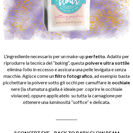
L’ingrediente necessario per un make-up
perfetto
. Adatto per
riprodurre la tecnica del “
baking
”, questa
polvere ultra sottile
elimina l’olio in eccesso e assicura una pelle levigata e senza
macchie. Agisce come un
filtro fotografico
, ad esempio basta
picchettare la polvere sotto gli occhi per camuffare le
occhiaie
nere (la sfumatura gialla è ideale per coprire le occhiaie
violacee), oppure applicatelo su tutta la carnagione per
ottenere una luminosità “soffice” e delicata.
____________
3 CONCEPT EYE – BACK TO BABY GLOW BEAM