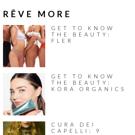
RÊVE MORE
GET TO KNOW
THE BEAUTY:
FLER
GET TO KNOW
THE BEAUTY:
KORA ORGANICS
CURA DEI
CAPELLI: 9