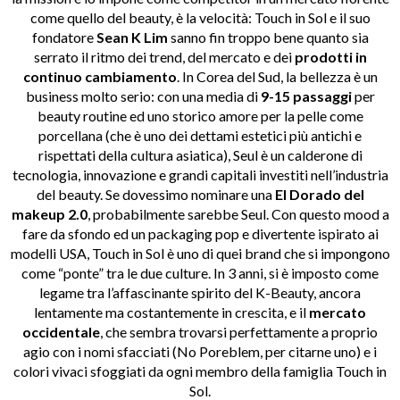
come quello del beauty, è la velocità: Touch in Sol e il suo
fondatore
Sean K Lim
sanno fin troppo bene quanto sia
serrato il ritmo dei trend, del mercato e dei
prodotti in
continuo cambiamento
. In Corea del Sud, la bellezza è un
business molto serio: con una media di
9-15 passaggi
per
beauty routine ed uno storico amore per la pelle come
porcellana (che è uno dei dettami estetici più antichi e
rispettati della cultura asiatica), Seul è un calderone di
tecnologia, innovazione e grandi capitali investiti nell’industria
del beauty. Se dovessimo nominare una
El Dorado
del
makeup 2.0
, probabilmente sarebbe Seul. Con questo mood a
fare da sfondo ed un packaging pop e divertente ispirato ai
modelli USA, Touch in Sol è uno di quei brand che si impongono
come “ponte” tra le due culture. In 3 anni, si è imposto come
legame tra l’affascinante spirito del K-Beauty, ancora
lentamente ma costantemente in crescita, e il
mercato
occidentale
, che sembra trovarsi perfettamente a proprio
agio con i nomi sfacciati (No Poreblem, per citarne uno) e i
colori vivaci sfoggiati da ogni membro della famiglia Touch in
Sol.