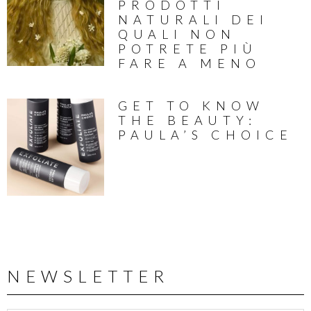
PRODOTTI
NATURALI DEI
QUALI NON
POTRETE PIÙ
FARE A MENO
GET TO KNOW
THE BEAUTY:
PAULA’S CHOICE
NEWSLETTER