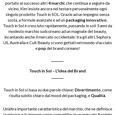
portato al successo altri
4 marchi
, che continua a seguire da
vicino, Kim insiste ancora nel testare personalmente ogni
singolo prodotto Touch in SOL. Grazie ad un impegno senza
sosta, a formule avanzate e ad un
packaging innovativo
,
Touch in Sol è cresciuto rapidamente, passando in soli 3 anni da
modesto marchio sudcoreano ad un magnate del beauty,
incantando anche il mercato occidentale: tra gli altri, Sephora
US, Australia e Cult Beauty si sono gettati nel mondo sfacciato
e
pop
del brand coreano!
________
Touch in Sol – L’Idea del Brand
________
Touch in Sol si basa su due parole chiave:
Divertimento
, come
risulta subito chiaro dal mood del packaging, e
Qualità
.
Un’altra importante caratteristica del marchio, che ne definisce
la mission e lo impone come competitor in un mercato fiorente