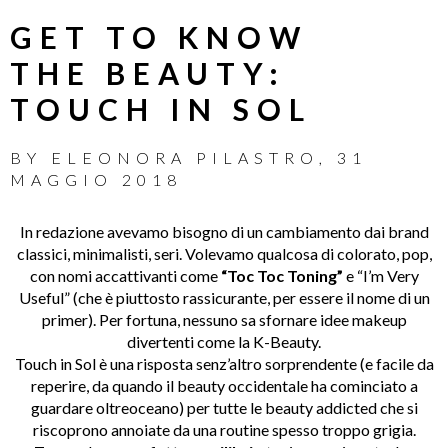
GET TO KNOW
THE BEAUTY:
TOUCH IN SOL
BY
ELEONORA PILASTRO
,
31
MAGGIO 2018
In redazione avevamo bisogno di un cambiamento dai brand
classici, minimalisti, seri. Volevamo qualcosa di colorato, pop,
con nomi accattivanti come
“Toc Toc Toning”
e “I’m Very
Useful” (che è piuttosto rassicurante, per essere il nome di un
primer). Per fortuna, nessuno sa sfornare idee makeup
divertenti come la K-Beauty.
Touch in Sol è una risposta senz’altro sorprendente (e facile da
reperire, da quando il beauty occidentale ha cominciato a
guardare oltreoceano) per tutte le beauty addicted che si
riscoprono annoiate da una routine spesso troppo grigia.