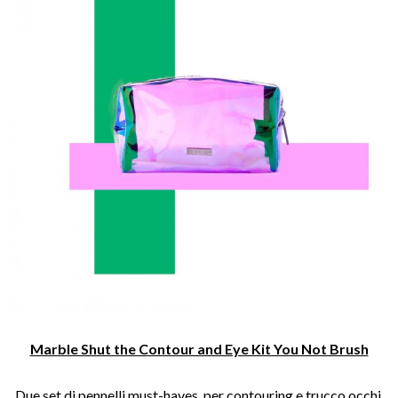
Marble Shut the Contour and Eye Kit You Not Brush
Due set di pennelli must-haves, per contouring e trucco occhi,