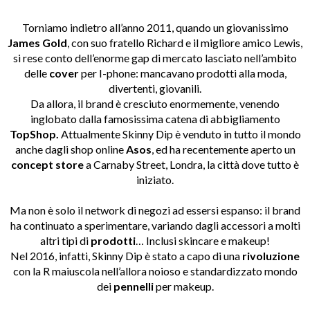
Torniamo indietro all’anno 2011, quando un giovanissimo
James Gold
, con suo fratello Richard e il migliore amico Lewis,
si rese conto dell’enorme gap di mercato lasciato nell’ambito
delle
cover
per I-phone: mancavano prodotti alla moda,
divertenti, giovanili.
Da allora, il brand è cresciuto enormemente, venendo
inglobato dalla famosissima catena di abbigliamento
TopShop.
Attualmente Skinny Dip è venduto in tutto il mondo
anche dagli shop online
Asos
, ed ha recentemente aperto un
concept store
a Carnaby Street, Londra, la città dove tutto è
iniziato.
Ma non è solo il network di negozi ad essersi espanso: il brand
ha continuato a sperimentare, variando dagli accessori a molti
altri tipi di
prodotti
… Inclusi skincare e makeup!
Nel 2016, infatti, Skinny Dip è stato a capo di una
rivoluzione
con la R maiuscola nell’allora noioso e standardizzato mondo
dei
pennelli
per makeup.