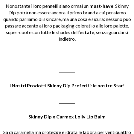
Nonostante i loro pennelli siano ormai un
must-have
, Skinny
Dip potrà non essere ancora il primo brand a cui pensiamo
quando parliamo di skincare, ma una cosa è sicura: nessuno può
passare accanto ai loro packaging colorati o alle loro palette,
super-cool e con tutte le shades dell’
estate
, senza guardarsi
indietro.
_________
I Nostri Prodotti Skinny Dip Preferiti: le nostre Star!
_________
Skinny Dip x Carmex Lolly Lip Balm
Sa di caramella ma protegge e idrata le labbra per ventiquattro