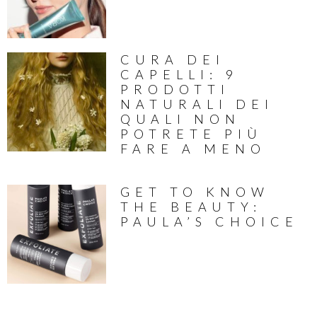
CURA DEI
CAPELLI: 9
PRODOTTI
NATURALI DEI
QUALI NON
POTRETE PIÙ
FARE A MENO
GET TO KNOW
THE BEAUTY:
PAULA’S CHOICE