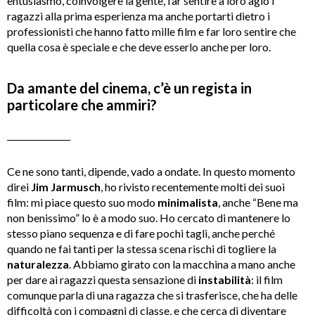
entusiasmo, coinvolgere la gente, far sentire a loro agio i
ragazzi alla prima esperienza ma anche portarti dietro i
professionisti che hanno fatto mille film e far loro sentire che
quella cosa è speciale e che deve esserlo anche per loro.
Da amante del cinema, c’è un regista in
particolare che ammiri?
_______________
Ce ne sono tanti, dipende, vado a ondate. In questo momento
direi
Jim Jarmusch
, ho rivisto recentemente molti dei suoi
film: mi piace questo suo modo
minimalista
, anche “Bene ma
non benissimo” lo è a modo suo. Ho cercato di mantenere lo
stesso piano sequenza e di fare pochi tagli, anche perché
quando ne fai tanti per la stessa scena rischi di togliere la
naturalezza
. Abbiamo girato con la macchina a mano anche
per dare ai ragazzi questa sensazione di
instabilità
: il film
comunque parla di una ragazza che si trasferisce, che ha delle
difficoltà con i compagni di classe, e che cerca di diventare