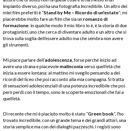
impianto diverso, poi ha una fotografia incredibile. Un altro dei
miei film preferiti è “
Stand by Me – Ricordo di un’estate
”; mi
piacerebbe molto fare un film che sia un
romanzo di
formazione
: in qualche modo il mio libro lo è, è la storia di due
protagonisti, uno che cerca di diventare adulto e un altro che si
trova sulla soglia dell’essere adulto ma che sembra non avere
gli strumenti.
Mi piace parlare dell’
adolescenza
, forse perché inizio ad
avere una strana e piacevole
malinconia
verso quell’età che
inizia a essere lontana: al mattino mi sveglio pensando a dei
ricordi del liceo che poi racconto alla mia compagna. Si tratta
di sensazioni adolescenziali di una potenza incredibile che poi
però perdi con il tempo, sono le scoperte emozionali che fai a
quell’età.
Di recente che mi è piaciuto molto è stato “
Green book
”, l’ho
trovato incredibile, con un grande tema e dei grandi attori, una
storia semplice ma con dei dialoghi pazzeschi. I registi sono