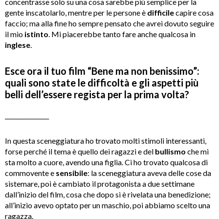
concentrasse solo su una cosa sarebbe più semplice per la
gente inscatolarlo, mentre per le persone è
difficile
capire cosa
faccio; ma alla fine ho sempre pensato che avrei dovuto seguire
il mio
istinto
. Mi piacerebbe tanto fare anche qualcosa in
inglese
.
Esce ora il tuo film “Bene ma non benissimo”:
quali sono state le difficoltà e gli aspetti più
belli dell’essere regista per la prima volta?
_______________
In questa sceneggiatura ho trovato molti stimoli interessanti,
forse perché il tema è quello dei ragazzi e del
bullismo
che mi
sta molto a cuore, avendo una figlia. Ci ho trovato qualcosa di
commovente e
sensibile
: la sceneggiatura aveva delle cose da
sistemare, poi è cambiato il protagonista a due settimane
dall’inizio del film, cosa che dopo si è rivelata una benedizione;
all’inizio avevo optato per un maschio, poi abbiamo scelto una
ragazza.