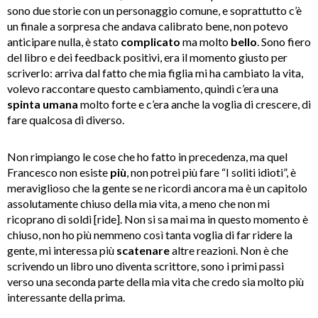
sono due storie con un personaggio comune, e soprattutto c’è
un finale a sorpresa che andava calibrato bene, non potevo
anticipare nulla, è stato
complicato
ma molto
bello
. Sono fiero
del libro e dei feedback positivi, era il momento giusto per
scriverlo: arriva dal fatto che mia figlia mi ha cambiato la vita,
volevo raccontare questo cambiamento, quindi c’era una
spinta umana
molto forte e c’era anche la voglia di crescere, di
fare qualcosa di diverso.
Non rimpiango le cose che ho fatto in precedenza, ma quel
Francesco non esiste
più
, non potrei più fare “I soliti idioti”, è
meraviglioso che la gente se ne ricordi ancora ma è un capitolo
assolutamente chiuso della mia vita, a meno che non mi
ricoprano di soldi [ride]. Non si sa mai ma in questo momento è
chiuso, non ho più nemmeno così tanta voglia di far ridere la
gente, mi interessa più
scatenare
altre reazioni. Non è che
scrivendo un libro uno diventa scrittore, sono i primi passi
verso una seconda parte della mia vita che credo sia molto più
interessante della prima.