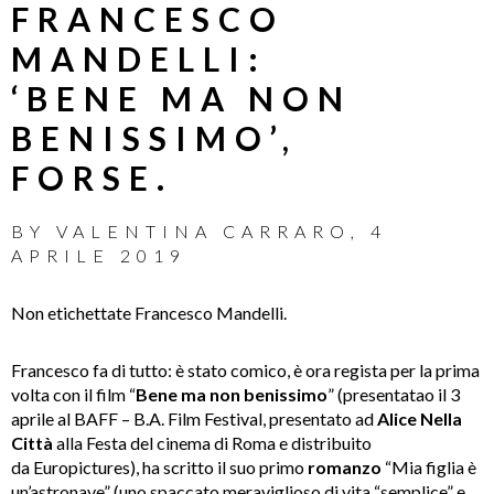
FRANCESCO
MANDELLI:
‘BENE MA NON
BENISSIMO’,
FORSE.
BY
VALENTINA CARRARO
,
4
APRILE 2019
Non etichettate Francesco Mandelli.
Francesco fa di tutto: è stato comico, è ora regista per la prima
volta con il film “
Bene ma non benissimo
” (presentatao il 3
aprile al BAFF – B.A. Film Festival, presentato ad
Alice Nella
Città
alla Festa del cinema di Roma e distribuito
da Europictures), ha scritto il suo primo
romanzo
“Mia figlia è
un’astronave” (uno spaccato meraviglioso di vita “semplice” e