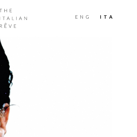
THE
ITALIAN
ENG
ITA
RÊVE