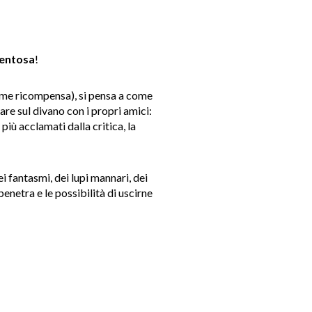
entosa
!
ome ricompensa), si pensa a come
re sul divano con i propri amici:
 più acclamati dalla critica, la
i fantasmi, dei lupi mannari, dei
enetra e le possibilità di uscirne