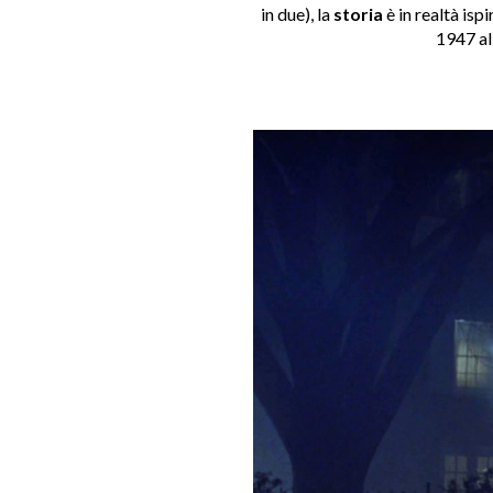
in due), la
storia
è in realtà isp
1947 al