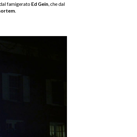
i dal famigerato
Ed Gein
, che dal
mortem
.