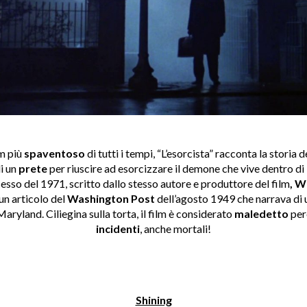
lm più
spaventoso
di tutti i tempi, “L’esorcista” racconta la storia d
di un
prete
per riuscire ad esorcizzare il demone che vive dentro di 
esso del 1971, scritto dallo stesso autore e produttore del film
, W
 un articolo del
Washington Post
dell’agosto 1949 che narrava di
aryland. Ciliegina sulla torta, il film è considerato
maledetto
perc
incidenti
, anche mortali!
Shining