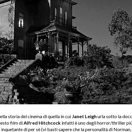
lla storia del cinema di quella in cui
Janet Leigh
urla sotto la doc
esto film di
Alfred Hitchcock
infatti è uno degli horror/thriller p
nquetante di per sè (vi basti sapere che la personalità di Norman, il