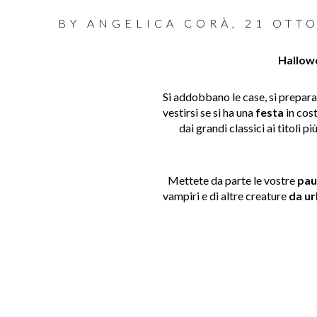
BY
ANGELICA CORÀ
,
21 OTT
Hallow
Si addobbano le case, si prepara
vestirsi se si ha una
festa
in cos
dai grandi classici ai titoli p
Mettete da parte le vostre
pau
vampiri e di altre creature
da ur