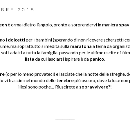
OBRE 2018
een
è ormai dietro l’angolo, pronto a sorprendervi in maniera
spav
no i
dolcetti
per i bambini (sperando di non ricevere scherzetti c
tume, ma soprattutto si medita sulla
maratona
a tema da organizza
iù soft adatti a tutta la famiglia, passando per le ultime uscite e i film
lista
da cui lasciarsi ispirare è da
panico
.
re
(o per lo meno provateci) e lasciate che la notte delle streghe, de
lo
vi trascini nel mondo delle
tenebre
più oscuro, dove la luce non p
illesi sono poche… Riuscirete a
sopravvivere
?!
___________