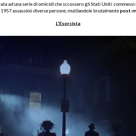
irata ad una serie di omicidi che sccossero gli Stati Uniti commess
 1957 assassinò diverse persone, mutilandole brutalmente
post-
L’Esorcista