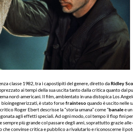
enza classe 1982, tra i capostipiti del genere, diretto da
Ridley Sco
pprezzato ai tempi della sua uscita tanto dalla critica quanto dal p
ema nord-americani. Il film, ambientato in una distopica Los Angeles
i bioingegnerizzati, è stato forse
frainteso
quando è uscito nelle 
l critico Roger Ebert descrisse la “storia umana” come “
banale
e un 
onata agli effetti speciali. Ad ogni modo, col tempo il flop finì pe
 sempre più grande col passare degli anni, soprattutto grazie alle
 che convinse critica e pubblico a rivalutarlo e riconoscerne il pote