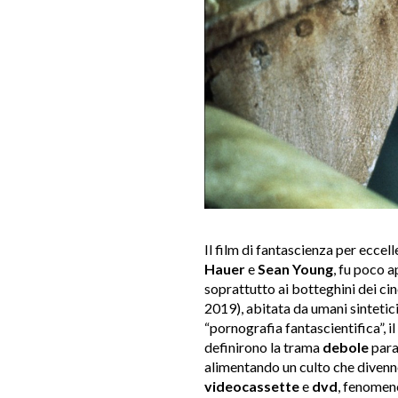
Il film di fantascienza per eccell
Hauer
e
Sean Young
, fu poco a
soprattutto ai botteghini dei cin
2019), abitata da umani sintetic
“pornografia fantascientifica”, i
definirono la trama
debole
parag
alimentando un culto che divenne
videocassette
e
dvd
, fenomeno