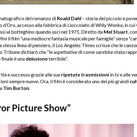
matografico del romanzo di
Roald Dahl
– storia del piccolo e pove
o d’Oro, accesso alla fabbrica di cioccolato di Willy Wonka, in cui vi
ssi al botteghino quando uscì nel 1971. Diretto da
Mel Stuart
, co
inì il film “una mediocre fantasia musicale per famiglie” senza “c
a stessa linea di pensiero, il Los Angeles Times scrisse che le ca
ago Tribune dichiarò che “le aspettative di come sarebbe stata rap
 finale è una
delusione
terribile”.
rità e successo grazie alle sue
ripetute trasmissioni
in tv e alle v
ioni sempre nuove. Ora, il film è considerato uno dei più grandi
cul
da
Tim Burton
.
or Picture Show”