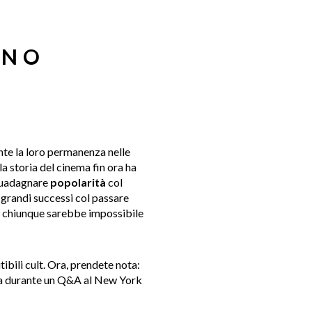
NNO
ante la loro permanenza nelle
 la storia del cinema fin ora ha
uadagnare
popolarità
col
e grandi successi col passare
er chiunque sarebbe impossibile
tibili cult. Ora, prendete nota:
ia durante un Q&A al New York