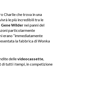
ro Charlie che trova in una
vrà le più incredibili tra le
n
Gene Wilder
nei panni del
anzoni particolarmente
nzoni erano “immediatamente
presentata la fabbrica di Wonka
endite delle
videocassette
,
t
di tutti i tempi, in competizione