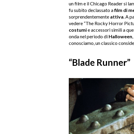
un film e il Chicago Reader si lam
fu subito declassato a
film di 
sorprendentemente
attiva
. A p
vedere “The Rocky Horror Pictur
costumi
e accessori simili a qu
onda nel periodo di
Halloween
,
conosciamo, un classico consider
“Blade Runner”