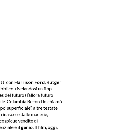
tt
, con
Harrison Ford
,
Rutger
ubblico, rivelandosi un flop
 del futuro (l’allora futuro
sale. Columbia Record lo chiamò
po’ superficiale”, altre testate
r rinascere dalle macerie,
 cospicue vendite di
nziale e il
genio
. Il film, oggi,