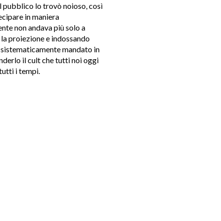
il pubblico lo trovò noioso, così
tecipare in maniera
gente non andava più solo a
la proiezione e indossando
ere sistematicamente mandato in
derlo il cult che tutti noi oggi
utti i tempi.