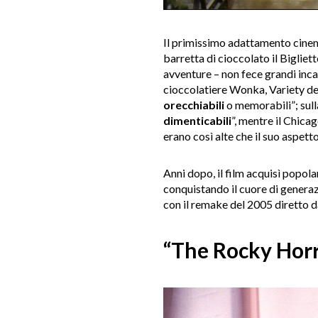
Il primissimo adattamento cine
barretta di cioccolato il Bigliett
avventure – non fece grandi inca
cioccolatiere Wonka, Variety def
orecchiabili
o memorabili”; sull
dimenticabili
”, mentre il Chic
erano così alte che il suo aspetto
Anni dopo, il film acquisì popola
conquistando il cuore di generaz
con il remake del 2005 diretto 
“The Rocky Horr