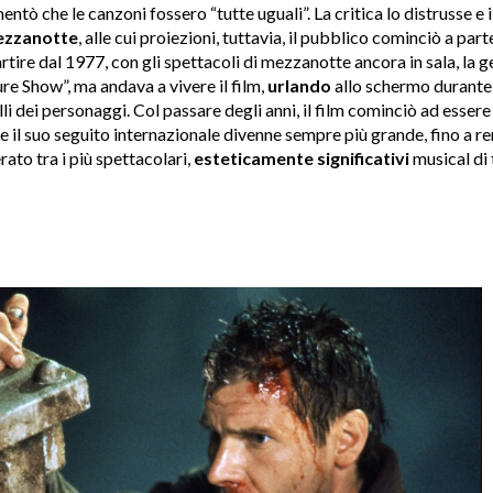
entò che le canzoni fossero “tutte uguali”. La critica lo distrusse e 
mezzanotte
, alle cui proiezioni, tuttavia, il pubblico cominciò a par
artire dal 1977, con gli spettacoli di mezzanotte ancora in sala, la 
e Show”, ma andava a vivere il film,
urlando
allo schermo durante 
elli dei personaggi. Col passare degli anni, il film cominciò ad ess
 e il suo seguito internazionale divenne sempre più grande, fino a ren
ato tra i più spettacolari,
esteticamente significativi
musical di t