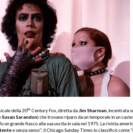
th
icale della 20
Century Fox, diretta da
Jim Sharman
, incentrata 
e
Susan Sarandon
) che trovano riparo da un temporale in un castel
fu un grande fiasco alla sua uscita in sala nel 1975. La rivista ame
stente
e senza senso”; il Chicago Sunday Times lo classificò come 