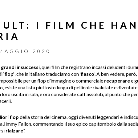
CULT: I FILM CHE HA
RIA
 MAGGIO 2020
i
grandi insuccessi
, quei film che registrano incassi deludenti dur
i ‘
flop’
, che in italiano traduciamo con ‘
fiasco
’. A ben vedere, però,
impossibile per un flop d’immagine o commerciale
recuperare
e g
, esiste una lista piuttosto lunga di pellicole rivalutate e diventat
 loro uscita in sala, e ora considerate
cult
assoluti, al punto che p
cerli.
iori flop
della storia del cinema, oggi divenuti leggendari e indiscu
 Jimmy Fallon, commentando il suo epico capitombolo dalla sed
rsi
rialzare
”.