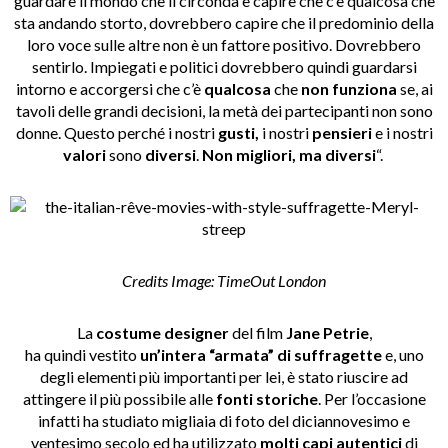
guardare il mondo che li circonda e capire che c’è qualcosa che
sta andando storto, dovrebbero capire che il predominio della
loro voce sulle altre non è un fattore positivo. Dovrebbero
sentirlo. Impiegati e politici dovrebbero quindi guardarsi
intorno e accorgersi che c’è
qualcosa
che
non funziona
se, ai
tavoli delle grandi decisioni, la metà dei partecipanti non sono
donne. Questo perché i nostri
gusti,
i nostri
pensieri
e i nostri
valori
sono
diversi
.
Non migliori, ma diversi
“.
Credits Image: TimeOut London
La
costume designer
del film
Jane Petrie
,
ha quindi vestito
un’intera “armata” di suffragette
e,
uno
degli elementi più importanti per lei, è stato riuscire ad
attingere il più possibile alle
fonti storiche
. Per l’occasione
infatti ha studiato migliaia di foto del diciannovesimo e
ventesimo secolo ed ha utilizzato
molti capi autentici
di