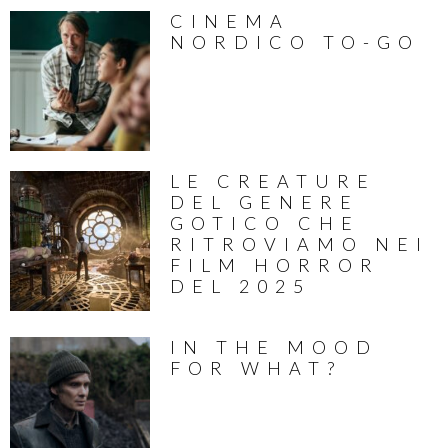
CINEMA
NORDICO TO-GO
LE CREATURE
DEL GENERE
GOTICO CHE
RITROVIAMO NEI
FILM HORROR
DEL 2025
IN THE MOOD
FOR WHAT?