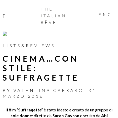
THE
ITALIAN
ENG
RÊVE
LISTS&REVIEWS
CINEMA…CON
STILE:
SUFFRAGETTE
BY
VALENTINA CARRARO
,
31
MARZO 2016
Il film
“Suffragette”
è stato ideato e creato da un gruppo di
sole donne
: diretto da
Sarah Gavron
e scritto da
Abi