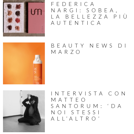
FEDERICA
NARGI: SOBEA,
LA BELLEZZA PIÙ
AUTENTICA
BEAUTY NEWS DI
MARZO
INTERVISTA CON
MATTEO
SANTORUM: ‘DA
NOI STESSI
ALL’ALTRO’