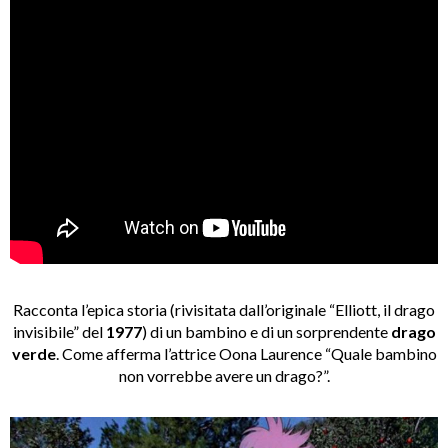
Racconta l’epica storia (rivisitata dall’originale “Elliott, il drago
invisibile” del
1977
) di un bambino e di un sorprendente
drago
verde
. Come afferma l’attrice Oona Laurence “Quale bambino
non vorrebbe avere un drago?”.