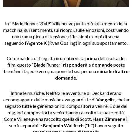
In “Blade Runner 2049” Villeneuve punta più sulla mente della
macchina, sui sentimenti, sui ricordi, sulle emozioni, costruendo
una trama piena di tensione, riflessioni e colpi di scena,
seguendo l’
Agente K
(Ryan Gosling) in ogni suo spostamento.
Come ha detto il regista in un’intervista prima dell’uscita del
film, questo “Blade Runner”
risponderà
a
domande
poste
trent’anni fa, ed è vero, ma pone le basi per una miriade di
altre
domande
.
Infine le musiche. Nell’82 le avventure di Deckard erano
accompagnate dalle musiche avanguardiste di
Vangelis
, che ha
segnato tutte le generazioni di compositori a venire. E due dei
migliori compositori a venire hanno raccolto la sua eredità.
Come Villeneuve ha raccolto quella di Scott,
Hanz Zimmer
e il
suo inseparabile
Benjamin Wallfisch
(“It”) hanno seguito
egregiamente le orme di Vangelis.