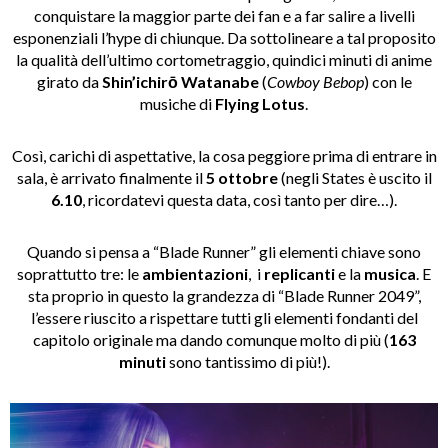
conquistare la maggior parte dei fan e a far salire a livelli
esponenziali l’hype di chiunque. Da sottolineare a tal proposito
la qualità dell’ultimo cortometraggio, quindici minuti di anime
girato da
Shin’ichirō Watanabe
(
Cowboy Bebop
) con le
musiche di
Flying Lotus
.
Così, carichi di aspettative, la cosa peggiore prima di entrare in
sala, è arrivato finalmente il
5 ottobre
(negli States è uscito il
6.10
, ricordatevi questa data, così tanto per dire…).
Quando si pensa a “Blade Runner” gli elementi chiave sono
soprattutto tre: le
ambientazioni
, i
replicanti
e la
musica
. E
sta proprio in questo la grandezza di “Blade Runner 2049”,
l’essere riuscito a rispettare tutti gli elementi fondanti del
capitolo originale ma dando comunque molto di più (
163
minuti
sono tantissimo di più!).