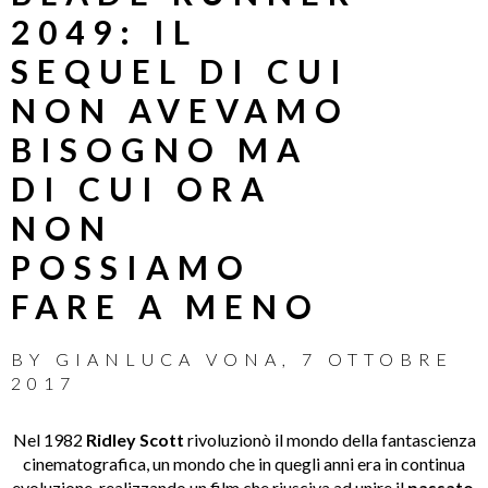
2049: IL
SEQUEL DI CUI
NON AVEVAMO
BISOGNO MA
DI CUI ORA
NON
POSSIAMO
FARE A MENO
BY
GIANLUCA VONA
,
7 OTTOBRE
2017
Nel 1982
Ridley Scott
rivoluzionò il mondo della fantascienza
cinematografica, un mondo che in quegli anni era in continua
evoluzione, realizzando un film che riusciva ad unire il
passato
,