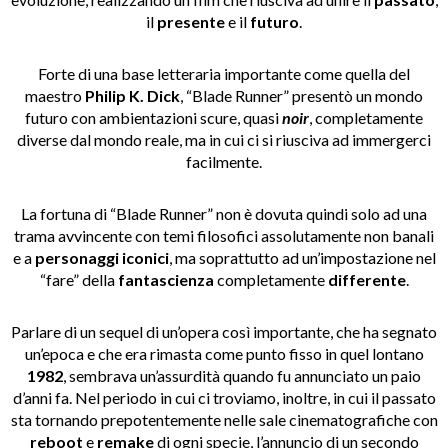
il
presente
e il
futuro
.
Forte di una base letteraria importante come quella del
maestro
Philip K. Dick
, “Blade Runner” presentò un mondo
futuro con ambientazioni scure, quasi
noir
, completamente
diverse dal mondo reale, ma in cui ci si riusciva ad immergerci
facilmente.
La fortuna di “Blade Runner” non è dovuta quindi solo ad una
trama avvincente con temi filosofici assolutamente non banali
e a
personaggi iconici
, ma soprattutto ad un’impostazione nel
“fare” della
fantascienza
completamente
differente
.
Parlare di un sequel di un’opera così importante, che ha segnato
un’epoca e che era rimasta come punto fisso in quel lontano
1982
, sembrava un’assurdità quando fu annunciato un paio
d’anni fa. Nel periodo in cui ci troviamo, inoltre, in cui il passato
sta tornando prepotentemente nelle sale cinematografiche con
reboot
e
remake
di ogni specie, l’annuncio di un secondo