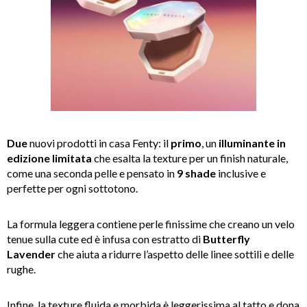
Due
nuovi prodotti in casa Fenty: il
primo
, u
n
illuminante in
edizione limitata
che esalta la texture per un finish naturale,
come una seconda pelle e pensato in
9 shade
inclusive e
perfette per ogni sottotono.
La formula leggera contiene perle finissime che creano un velo
tenue sulla cute ed è infusa con estratto di
Butterfly
Lavender
che aiuta a ridurre l’aspetto delle linee sottili e delle
rughe.
Infine, la texture fluida e morbida è leggerissima al tatto e dona