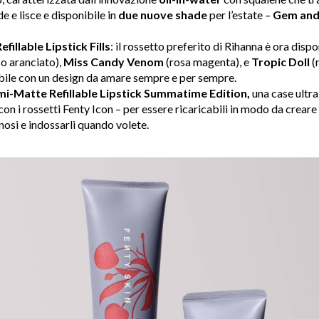
e e lisce e disponibile in
due nuove shade
per l’estate –
Gem and
illable Lipstick Fills
: il rossetto preferito di Rihanna è ora dispo
so aranciato),
Miss Candy Venom
(rosa magenta), e
Tropic Doll
(
abile con un design da amare sempre e per sempre.
mi-Matte Refillable Lipstick Summatime Edition,
una case ultra
con i rossetti Fenty Icon – per essere ricaricabili in modo da creare
inosi e indossarli quando volete.