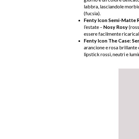
labbra, lasciandole morbid
(fucsia).
Fenty Icon Semi-Matte Ref
l’estate –
Nosy Rosy
(ros
essere facilmente ricaric
Fenty Icon The Case: Se
arancione e rosa brillante 
lipstick rossi, neutri e lum