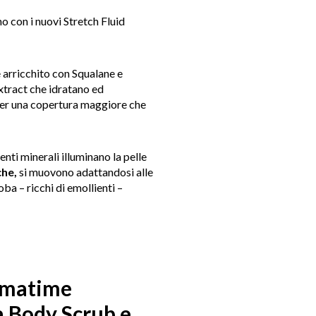
o con i nuovi Stretch Fluid
 arricchito con Squalane e
xtract che idratano ed
per una copertura maggiore che
enti minerali illuminano la pelle
che,
si muovono adattandosi alle
oba – ricchi di emollienti –
ummatime
a Body Scrub e