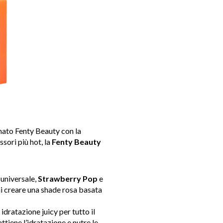
mato Fenty Beauty con la
sori più hot, la
Fenty Beauty
 universale,
Strawberry Pop
e
rai creare una shade rosa basata
idratazione juicy per tutto il
ttiene l’idratazione e nutre le