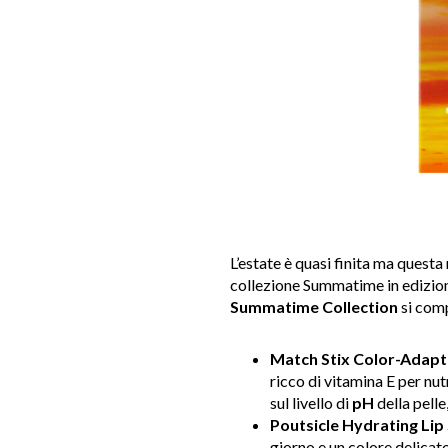
L’estate è quasi finita ma quest
collezione Summatime in edizione 
Summatime Collection
si com
Match Stix Color-Adapti
ricco di vitamina E per nut
sul livello di
pH
della pelle
Poutsicle Hydrating Lip 
giorno e un colore delicat