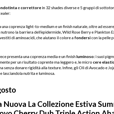
ondotinta
e
correttore
in 32 shades diverse e 5 gruppi di sottoton
ealer:
 una coprenza light-to-medium e un finish naturale, oltre ad essere
e nutrono la barriera dell’epidermide, Wild Rose Berry e Plankton E
vestiti di aminoacidi, che aiutano il colore a
fondersi
con la pelle 
ece presenta una coprenza media e un finish
luminoso:
i suoi pigm
nte per un risultato coprente ma leggero e, le micro
cere elasti
a senza donare rigidità alla texture. Infine, gli Oli di Avocado e Joj
e lasciandola nutrita e luminosa.
gosto
a Nuova La Collezione Estiva S
Nuovo Cherry Dub Triple Action Ah