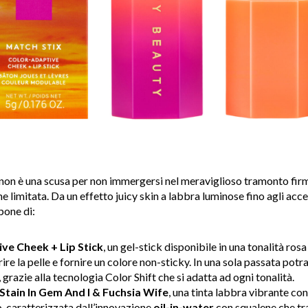
a non è una scusa per non immergersi nel meraviglioso tramonto fir
limitata. Da un effetto juicy skin a labbra luminose fino agli acces
pone di:
ve Cheek + Lip Stick
, un gel-stick disponibile in una tonalità rosa
rire la pelle e fornire un colore non-sticky. In una sola passata pot
, grazie alla tecnologia Color Shift che si adatta ad ogni tonalità.
Stain In Gem And I & Fuchsia Wife
, una tinta labbra vibrante con 
o, caratterizzata dall’innovazione
oil-in-water
con squalene che tra