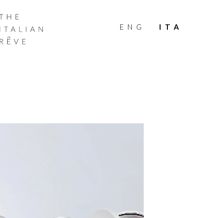
THE
ITALIAN
ENG
ITA
RÊVE