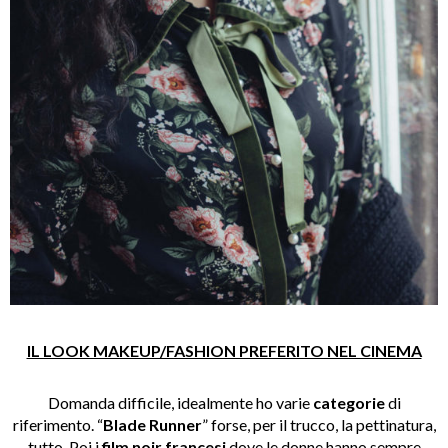
IL LOOK MAKEUP/FASHION PREFERITO NEL CINEMA
Domanda difficile, idealmente ho varie
categorie
di
riferimento. “
Blade Runner
” forse, per il trucco, la pettinatura,
tutto. Poi i
film noir francesi
dove le donne hanno sempre