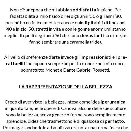
Non c’è un’epoca che mi abbia
soddisfatta
in pieno. Per
l’adattabilità al mio fisico direi o gli anni ’50 o gli anni ’80,
perché ho un fisico mediterraneo e quindi gli abiti di fine anni
’40 e inizio ’50, stretti in vita e con le gonne enormi, mi stanno
meglio di quelli degli anni ’60 che sono
devastanti
su di me, mi
fanno sembrare una caramella (ride).
A livello di preferenze d’arte invece gli
impressionisti
e i
pre-
raffaelliti
occupano sempre un posto d’onore nel mio cuore,
soprattutto Monet e Dante Gabriel Rossetti.
LA RAPPRESENTAZIONE DELLA BELLEZZA
Credo di aver visto la bellezza, intesa come idea
iperuranica
,
in quanto tale, nelle opere di Canova: alcune delle sue sculture
sono la bellezza, senza genere o forma, sono semplicemente
splendide. L’idea che trasmettono è di qualcosa di
perfetto
.
Poi magari andandole ad analizzare si nota una forma fisica che