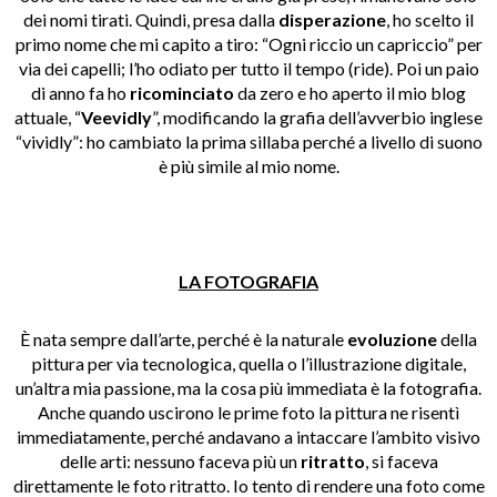
dei nomi tirati. Quindi, presa dalla
disperazione
, ho scelto il
primo nome che mi capito a tiro: “Ogni riccio un capriccio” per
via dei capelli; l’ho odiato per tutto il tempo (ride). Poi un paio
di anno fa ho
ricominciato
da zero e ho aperto il mio blog
attuale, “
Veevidly
”, modificando la grafia dell’avverbio inglese
“vividly”: ho cambiato la prima sillaba perché a livello di suono
è più simile al mio nome.
LA FOTOGRAFIA
È nata sempre dall’arte, perché è la naturale
evoluzione
della
pittura per via tecnologica, quella o l’illustrazione digitale,
un’altra mia passione, ma la cosa più immediata è la fotografia.
Anche quando uscirono le prime foto la pittura ne risentì
immediatamente, perché andavano a intaccare l’ambito visivo
delle arti: nessuno faceva più un
ritratto
, si faceva
direttamente le foto ritratto. Io tento di rendere una foto come