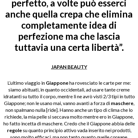
perfetto, a volte può esserci
anche quella crepa che elimina
completamente idea di
perfezione ma che lascia
tuttavia una certa libertà”.
JAPAN BEAUTY
L’ultimo viaggio in
Giappone
ha rovesciato le carte per me:
siamo abituati, in quanto occidentali, ad usare tante creme
idratanti su tutto il corpo, mentre li ne avrò visti 2/3 tipi in tutto
Giappone; non le usano mai, vanno avanti a forza di
maschere
,
non spalmano nulla [ride]. Hanno anche un tipo di clima che lo
richiede, la mia pelle si seccava molto mentre ero in Giappone,
ho fatto incetta di maschere. Credo che il Giappone abbia delle
regole
su quanto principio attivo vada inserito nei prodotti,
sono molto efficaci, ma non tanto quanto quelle coreane.