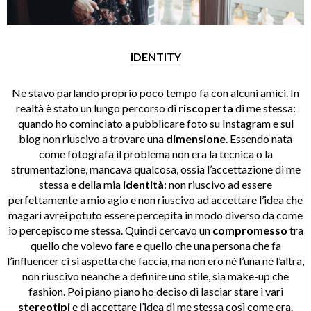
IDENTITY
Ne stavo parlando proprio poco tempo fa con alcuni amici. In
realtà è stato un lungo percorso di
riscoperta
di me stessa:
quando ho cominciato a pubblicare foto su Instagram e sul
blog non riuscivo a trovare una
dimensione
. Essendo nata
come fotografa il problema non era la tecnica o la
strumentazione, mancava qualcosa, ossia l’accettazione di me
stessa e della mia
identità
: non riuscivo ad essere
perfettamente a mio agio e non riuscivo ad accettare l’idea che
magari avrei potuto essere percepita in modo diverso da come
io percepisco me stessa. Quindi cercavo un
compromesso
tra
quello che volevo fare e quello che una persona che fa
l’influencer ci si aspetta che faccia, ma non ero né l’una né l’altra,
non riuscivo neanche a definire uno stile, sia make-up che
fashion. Poi piano piano ho deciso di lasciar stare i vari
stereotipi
e di accettare l’idea di me stessa così come era.