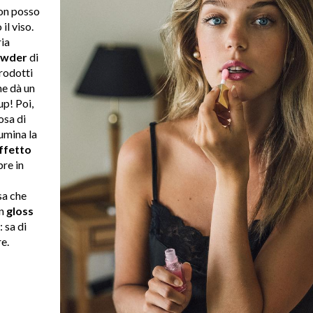
non posso
 il viso.
ria
owder
di
rodotti
he dà un
up! Poi,
osa di
umina la
ffetto
pre in
sa che
un
gloss
: sa di
re.