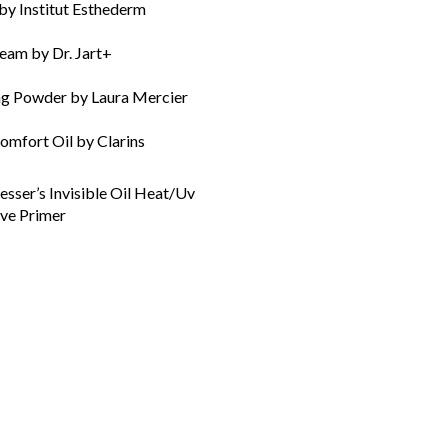
y Institut Esthederm
eam by Dr. Jart+
ing Powder by Laura Mercier
Comfort Oil by Clarins
sser’s Invisible Oil Heat/Uv
ive Primer