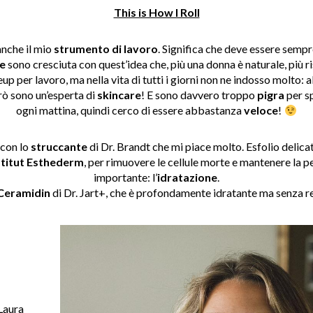
This is How I Roll
nche il mio
strumento di lavoro
. Significa che deve essere sempr
e
sono cresciuta con quest’idea che, più una donna è naturale, più ri
up per lavoro, ma nella vita di tutti i giorni non ne indosso molto: a
ò sono un’esperta di
skincare
! E sono davvero troppo
pigra
per s
ogni mattina, quindi cerco di essere abbastanza
veloce
!
 con lo
struccante
di Dr. Brandt che mi piace molto. Esfolio delicat
stitut Esthederm
, per rimuovere le cellule morte e mantenere la pe
importante: l’
idratazione
.
Ceramidin
di Dr. Jart+, che è profondamente idratante ma senza ren
 Laura