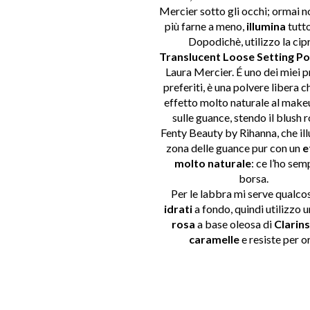
Mercier sotto gli occhi; ormai 
più farne a meno,
illumina
tutto
Dopodichè, utilizzo la cip
Translucent Loose Setting P
Laura Mercier. É uno dei miei p
preferiti, è una polvere libera c
effetto molto naturale al make
sulle guance, stendo il blush r
Fenty Beauty by Rihanna, che ill
zona delle guance pur con un
e
molto naturale
: ce l’ho sem
borsa.
Per le labbra mi serve qualco
idrati
a fondo, quindi utilizzo 
rosa
a base oleosa di
Clarins
caramelle
e resiste per o