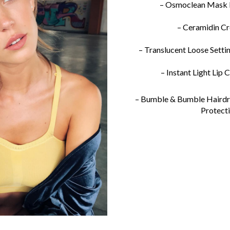
– Osmoclean Mask b
– Ceramidin Cr
– Translucent Loose Sett
– Instant Light Lip 
– Bumble & Bumble Hairdre
Protect