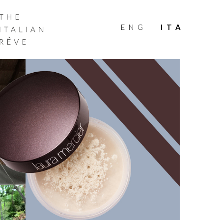
THE
ITALIAN
ENG
ITA
RÊVE