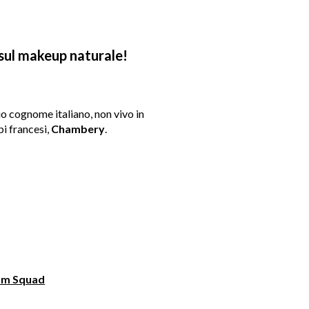
e sul makeup naturale!
io cognome italiano, non vivo in
pi francesi,
Chambery
.
am Squad