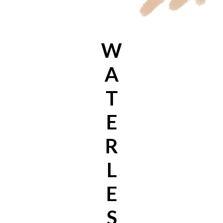
W
A
T
E
R
L
E
S